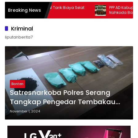
laim AS Bakal Tarik Biaya Selat
PPP AD Kabupaten Karo Res
Breaking News
z
Nahkoda Baru, Esra Barus Pi
2026-2031
Kriminal
liputanberita7
Banten
Satresnarkoba Polres Serang
Tangkap Pengedar Tembakau
Sintetis
November 1, 2024