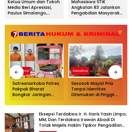
Ketua Umum dan Tokoh
Mahasiswa STIK
Media Beri Apresiasi,
Angkatan 83 Jalankan
Paulus Simalango,
Pengabdian Masyarakat
Sampaikan Rasa Syukur
dan Trauma Healing
di Usia Emas ke-50
bagi Penyintas Bencana
di Aceh Utara
Headline
Headline
Satresnarkoba Polres
Sesosok Mayat Pria
Pakpak Bharat
Tanpa Identitas
Bongkar Jaringan
Ditemukan di Pinggir
R
Narkoba, Bandar
Sungai Lau Biang
hingga Pemakai
Kabanjahe, Polisi
Diciduk dalam
Lakukan Penyelidikan
Eksepsi Terdakwa Ir. H. Haris Yasin Limpo,
Operasi
MM, Dan Terdakwa Irawan Abadi Di
Pengembangan
Tolak Majelis Hakim Tipikor Pengadilan
Negeri Makassar