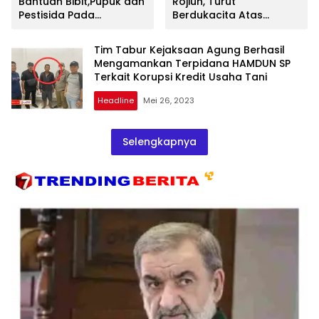
Bantuan Bibit,Pupuk dan
Rojiun, Turut
Pestisida Pada
Berdukacita Atas
Gapoktan Budi Makmur
Meninggalnya Ibu
Kopo
Homsikah
Tim Tabur Kejaksaan Agung Berhasil
Mengamankan Terpidana HAMDUN SP
Terkait Korupsi Kredit Usaha Tani
Headline
Mei 26, 2023
Selengkapnya