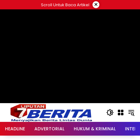
Langsung
×
Scroll Untuk Baca Artikel
ke
konten
HEADLINE
ADVERTORIAL
HUKUM & KRIMINAL
INTER