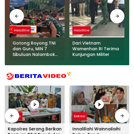
Headline
Headline
Gotong Royong TNI
Dari Vietnam
dan Guru, MIN 7
Wamenhan RI Terima
Sibuluan Nalambok
Kunjungan Militer
Kembali Layak
Selenggarakan KBM
Videos
bekasi
Kapolres Serang Berikan
Innalillahi Wainnailaihi