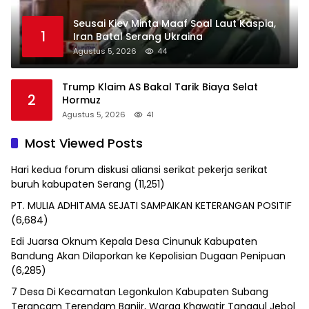
Seusai Kiev Minta Maaf Soal Laut Kaspia,
1
Iran Batal Serang Ukraina
Agustus 5, 2026
44
Trump Klaim AS Bakal Tarik Biaya Selat
2
Hormuz
Agustus 5, 2026
41
Most Viewed Posts
Hari kedua forum diskusi aliansi serikat pekerja serikat
buruh kabupaten Serang
(11,251)
PT. MULIA ADHITAMA SEJATI SAMPAIKAN KETERANGAN POSITIF
(6,684)
Edi Juarsa Oknum Kepala Desa Cinunuk Kabupaten
Bandung Akan Dilaporkan ke Kepolisian Dugaan Penipuan
(6,285)
7 Desa Di Kecamatan Legonkulon Kabupaten Subang
Terancam Terendam Banjir, Warga Khawatir Tanggul Jebol