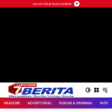
Langsung
×
Scroll Untuk Baca Artikel
ke
konten
HEADLINE
ADVERTORIAL
HUKUM & KRIMINAL
INTER