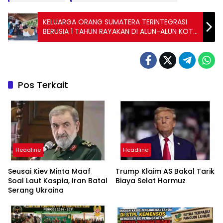
KELUARGA ORANG SUMATERA TERINTEGRASI
BERUSIA 1 TAHUN RAYAKAN DI ALUN-ALUN KOTA
SERANG BANTEN INDONESIA
Pos Terkait
Headline
Headline
Seusai Kiev Minta Maaf
Trump Klaim AS Bakal Tarik
Soal Laut Kaspia, Iran Batal
Biaya Selat Hormuz
Serang Ukraina