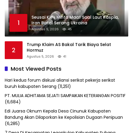
Seusai Kiev Minta Maaf Soal Laut Kaspia,
1
Iran Batal Serang Ukraina
Agustus 5, 2026
45
Trump Klaim AS Bakal Tarik Biaya Selat
2
Hormuz
Agustus 5, 2026
41
Most Viewed Posts
Hari kedua forum diskusi aliansi serikat pekerja serikat
buruh kabupaten Serang
(11,251)
PT. MULIA ADHITAMA SEJATI SAMPAIKAN KETERANGAN POSITIF
(6,684)
Edi Juarsa Oknum Kepala Desa Cinunuk Kabupaten
Bandung Akan Dilaporkan ke Kepolisian Dugaan Penipuan
(6,285)
7 Desa Di Kecamatan Legonkulon Kabupaten Subang