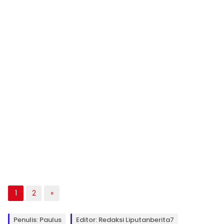
1
2
»
Penulis: Paulus
Editor: Redaksi Liputanberita7