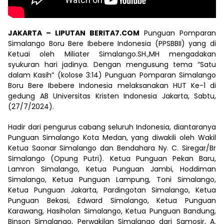
JAKARTA – LIPUTAN BERITA7.COM
Punguan Pomparan
Simalango Boru Bere Ibebere Indonesia (PPSBBII) yang di
Ketuai oleh Miliater Simalango.SH.,MH mengadakan
syukuran hari jadinya. Dengan mengusung tema “Satu
dalam Kasih” (kolose 3:14) Punguan Pomparan Simalango
Boru Bere Ibebere Indonesia melaksanakan HUT Ke-1 di
gedung AB Universitas Kristen Indonesia Jakarta, Sabtu,
(27/7/2024).
Hadir dari pengurus cabang seluruh Indonesia, diantaranya
Punguan Simalango Kota Medan, yang diwakili oleh Wakil
Ketua Saonar Simalango dan Bendahara Ny. C. Siregar/Br
Simalango (Opung Putri). Ketua Punguan Pekan Baru,
Lamron Simalango, Ketua Punguan Jambi, Hoddiman
Simalango, Ketua Punguan Lampung, Toni Simalango,
Ketua Punguan Jakarta, Pardingotan Simalango, Ketua
Punguan Bekasi, Edward Simalango, Ketua Punguan
Karawang, Hasiholan Simalango, Ketua Punguan Bandung,
Binson Simalango, Perwakilan Simalango dari Samosir, A.