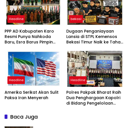
Headline
bekasi
PPP AD Kabupaten Karo
Dugaan Penganiayaan
Resmi Punya Nahkoda
Lansia di STPL Kemensos
Baru, Esra Barus Pimpin
Bekasi Timur Naik ke Tahap
Periode 2026-2031
Penyidikan, Kuasa Hukum
Minta Proses Transparan
dan Bebas Intervensi
Headline
Headline
Amerika Serikat Akan Sulit
Polres Pakpak Bharat Raih
Paksa Iran Menyerah
Dua Penghargaan Kapolri
di Bidang Pengelolaan
Keuangan Negara
Baca Juga