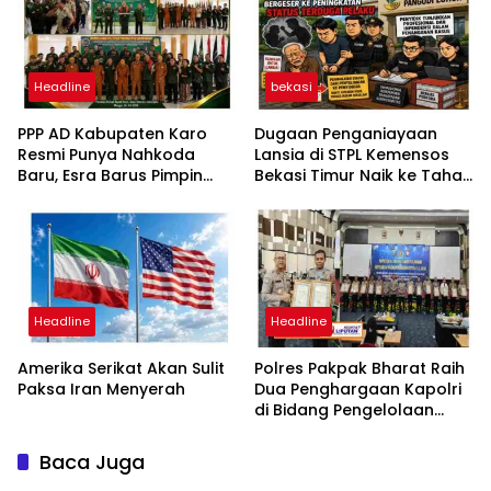
Headline
bekasi
PPP AD Kabupaten Karo
Dugaan Penganiayaan
Resmi Punya Nahkoda
Lansia di STPL Kemensos
Baru, Esra Barus Pimpin
Bekasi Timur Naik ke Tahap
Periode 2026-2031
Penyidikan, Kuasa Hukum
Minta Proses Transparan
dan Bebas Intervensi
Headline
Headline
Amerika Serikat Akan Sulit
Polres Pakpak Bharat Raih
Paksa Iran Menyerah
Dua Penghargaan Kapolri
di Bidang Pengelolaan
Keuangan Negara
Baca Juga