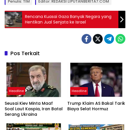
Penulis: TIM
Editor: REDAKSI LIPUTANBERITA7.COM
Rencana Kuasai Gaza Banyak Negara yang
Hentikan Jual Senjata ke Israel
Pos Terkait
Headline
Headline
Seusai Kiev Minta Maaf
Trump Klaim AS Bakal Tarik
Soal Laut Kaspia, Iran Batal
Biaya Selat Hormuz
Serang Ukraina