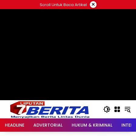
Langsung
×
Scroll Untuk Baca Artikel
ke
konten
HEADLINE
ADVERTORIAL
HUKUM & KRIMINAL
INTER