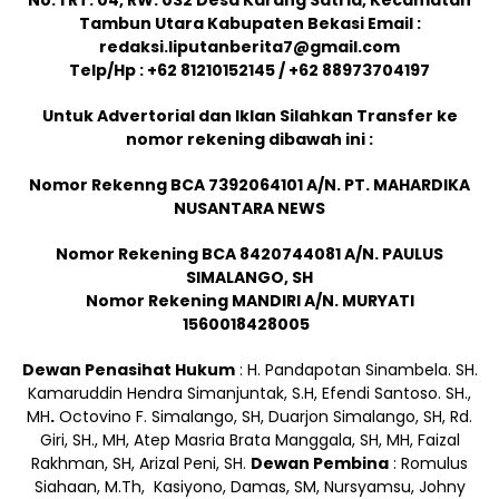
No. 1 RT. 04, RW. 032 Desa Karang Satria, Kecamatan
Tambun Utara Kabupaten Bekasi Email :
redaksi.liputanberita7@gmail.com
Telp/Hp : +62 81210152145 / +62 88973704197
Untuk Advertorial dan Iklan Silahkan Transfer ke
nomor rekening dibawah ini :
Nomor Rekenng BCA 7392064101 A/N. PT. MAHARDIKA
NUSANTARA NEWS
Nomor Rekening BCA 8420744081 A/N. PAULUS
SIMALANGO, SH
Nomor Rekening MANDIRI A/N. MURYATI
1560018428005
Dewan Penasihat Hukum
: H. Pandapotan Sinambela. SH.
Kamaruddin Hendra Simanjuntak, S.H, Efendi Santoso. SH.,
MH
.
Octovino F. Simalango, SH, Duarjon Simalango, SH, Rd.
Giri, SH., MH, Atep Masria Brata Manggala, SH, MH, Faizal
Rakhman, SH, Arizal Peni, SH.
Dewan Pembina
: Romulus
Siahaan, M.Th, Kasiyono, Damas, SM, Nursyamsu, Johny