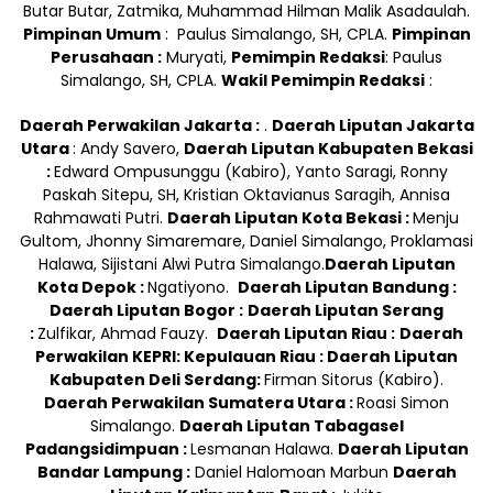
Butar Butar, Zatmika, Muhammad Hilman Malik Asadaulah.
Pimpinan Umum
: Paulus Simalango, SH, CPLA.
Pimpinan
Perusahaan :
Muryati,
Pemimpin Redaksi
: Paulus
Simalango, SH, CPLA.
Wakil Pemimpin Redaksi
:
Daerah Perwakilan Jakarta :
.
Daerah Liputan Jakarta
Utara
: Andy Savero,
Daerah Liputan Kabupaten Bekasi
:
Edward Ompusunggu (Kabiro), Yanto Saragi, Ronny
Paskah Sitepu, SH, Kristian Oktavianus Saragih, Annisa
Rahmawati Putri.
Daerah Liputan Kota Bekasi :
Menju
Gultom, Jhonny Simaremare, Daniel Simalango, Proklamasi
Halawa, Sijistani Alwi Putra Simalango.
Daerah Liputan
Kota Depok :
Ngatiyono.
Daerah Liputan Bandung :
Daerah Liputan Bogor :
Daerah Liputan Serang
:
Zulfikar, Ahmad Fauzy.
Daerah Liputan Riau :
Daerah
Perwakilan KEPRI: Kepulauan Riau :
Daerah Liputan
Kabupaten Deli Serdang:
Firman Sitorus (Kabiro).
Daerah Perwakilan Sumatera Utara :
Roasi Simon
Simalango.
Daerah Liputan Tabagasel
Padangsidimpuan :
Lesmanan Halawa.
Daerah Liputan
Bandar Lampung :
Daniel Halomoan Marbun
Daerah