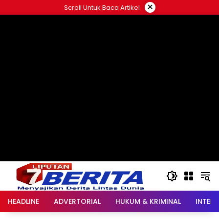
Langsung
×
Scroll Untuk Baca Artikel
ke
konten
HEADLINE
ADVERTORIAL
HUKUM & KRIMINAL
INTER