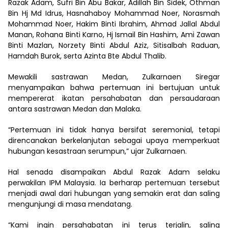
Razak Adam, Sufri Bin Abu Bakar, Adillah Bin Sidek, Othman
Bin Hj Md Idrus, Hasnahaboy Mohammad Noer, Norasmah
Mohammad Noer, Hakim Binti Ibrahim, Ahmad Jallal Abdul
Manan, Rohana Binti Karno, Hj Ismail Bin Hashim, Ami Zawan
Binti Mazlan, Norzety Binti Abdul Aziz, Sitisalbah Raduan,
Hamdah Burok, serta Azinta Bte Abdul Thalib.
Mewakili sastrawan Medan, Zulkarnaen Siregar
menyampaikan bahwa pertemuan ini bertujuan untuk
mempererat ikatan persahabatan dan persaudaraan
antara sastrawan Medan dan Malaka.
“Pertemuan ini tidak hanya bersifat seremonial, tetapi
direncanakan berkelanjutan sebagai upaya memperkuat
hubungan kesastraan serumpun,” ujar Zulkarnaen.
Hal senada disampaikan Abdul Razak Adam selaku
perwakilan IPM Malaysia. Ia berharap pertemuan tersebut
menjadi awal dari hubungan yang semakin erat dan saling
mengunjungi di masa mendatang.
“Kami ingin persahabatan ini terus terjalin, saling