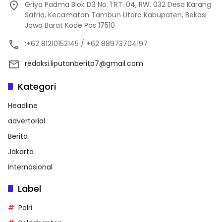
Griya Padma Blok D3 No. 1 RT. 04, RW. 032 Desa Karang
Satria, Kecamatan Tambun Utara Kabupaten, Bekasi
Jawa Barat Kode Pos 17510
:+62 81210152145 / +62 88973704197
redaksi.liputanberita7@gmail.com
Kategori
Headline
advertorial
Berita
Jakarta
Internasional
Label
Polri