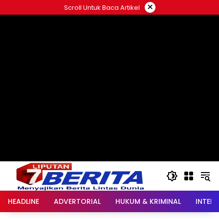
Langsung
×
Scroll Untuk Baca Artikel
ke
konten
HEADLINE
ADVERTORIAL
HUKUM & KRIMINAL
INTER