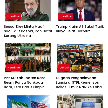
Headline
Headline
Seusai Kiev Minta Maaf
Trump Klaim AS Bakal Tarik
Soal Laut Kaspia, Iran Batal
Biaya Selat Hormuz
Serang Ukraina
Headline
bekasi
PPP AD Kabupaten Karo
Dugaan Penganiayaan
Resmi Punya Nahkoda
Lansia di STPL Kemensos
Baru, Esra Barus Pimpin
Bekasi Timur Naik ke Tahap
Periode 2026-2031
Penyidikan, Kuasa Hukum
Minta Proses Transparan
dan Bebas Intervensi