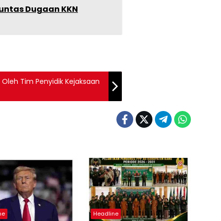
t Tuntas Dugaan KKN
n Oleh Tim Penyidik Kejaksaan
ne
Headline