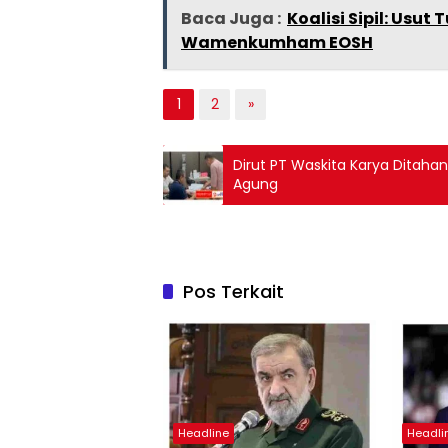
Baca Juga :
Koalisi Sipil: Usu
Wamenkumham EOSH
1
2
»
Dirut PT Waskita Karya Ditaha
Agung
Pos Terkait
Headline
Headli