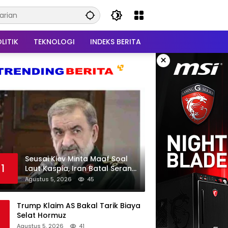
LITIK
TEKNOLOGI
INDEKS BERITA
×
Seusai Kiev Minta Maaf Soal
1
Laut Kaspia, Iran Batal Serang
Ukraina
Agustus 5, 2026
45
Trump Klaim AS Bakal Tarik Biaya
Selat Hormuz
Agustus 5, 2026
41