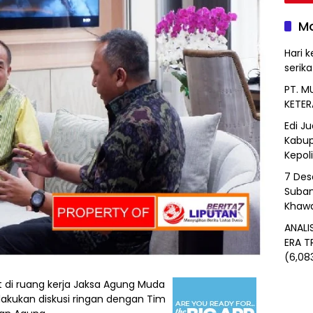
Mo
Hari k
serik
PT. M
KETER
Edi J
Kabup
Kepol
7 Des
Suban
Khawa
ANALI
ERA T
(6,08
di ruang kerja Jaksa Agung Muda
melakukan diskusi ringan dengan Tim