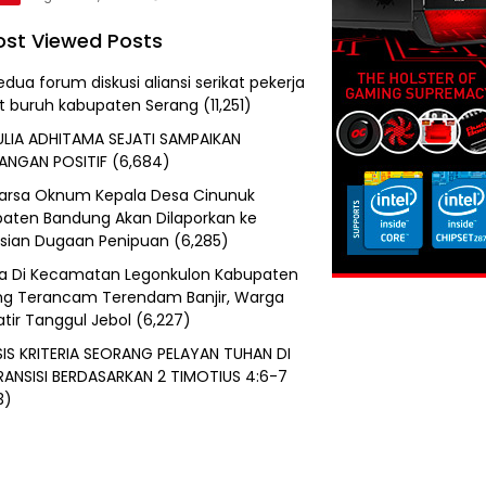
st Viewed Posts
edua forum diskusi aliansi serikat pekerja
at buruh kabupaten Serang
(11,251)
ULIA ADHITAMA SEJATI SAMPAIKAN
ANGAN POSITIF
(6,684)
uarsa Oknum Kepala Desa Cinunuk
aten Bandung Akan Dilaporkan ke
isian Dugaan Penipuan
(6,285)
a Di Kecamatan Legonkulon Kabupaten
g Terancam Terendam Banjir, Warga
tir Tanggul Jebol
(6,227)
SIS KRITERIA SEORANG PELAYAN TUHAN DI
RANSISI BERDASARKAN 2 TIMOTIUS 4:6-7
3)