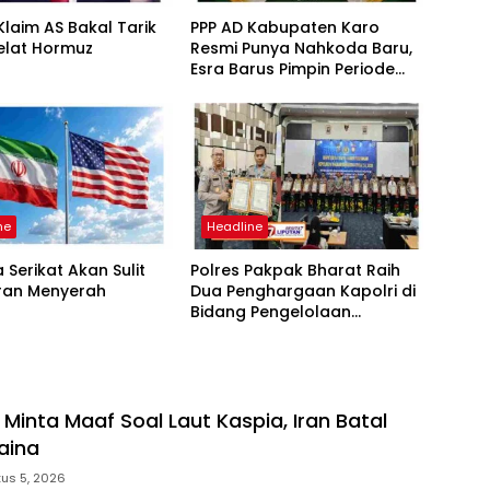
laim AS Bakal Tarik
PPP AD Kabupaten Karo
elat Hormuz
Resmi Punya Nahkoda Baru,
Esra Barus Pimpin Periode
2026-2031
ne
Headline
 Serikat Akan Sulit
Polres Pakpak Bharat Raih
Iran Menyerah
Dua Penghargaan Kapolri di
Bidang Pengelolaan
Keuangan Negara
 Minta Maaf Soal Laut Kaspia, Iran Batal
aina
us 5, 2026