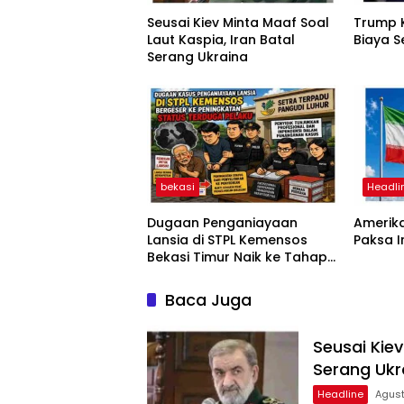
Seusai Kiev Minta Maaf Soal
Trump K
Laut Kaspia, Iran Batal
Biaya S
Serang Ukraina
bekasi
Headli
Dugaan Penganiayaan
Amerika
Lansia di STPL Kemensos
Paksa 
Bekasi Timur Naik ke Tahap
Penyidikan, Kuasa Hukum
Minta Proses Transparan
Baca Juga
dan Bebas Intervensi
Seusai Kiev
Serang Ukr
Headline
Agust