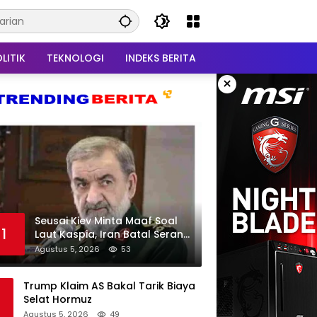
LITIK
TEKNOLOGI
INDEKS BERITA
×
Seusai Kiev Minta Maaf Soal
1
Laut Kaspia, Iran Batal Serang
Ukraina
Agustus 5, 2026
53
Trump Klaim AS Bakal Tarik Biaya
Selat Hormuz
Agustus 5, 2026
49