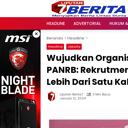
Langsung
ke
konten
HEADLINE
ADVERTORIAL
HUKUM &
×
Beranda
Headline
Headline
Jakarta
Wujudkan Organis
PANRB: Rekrutmen
Lebih Dari Satu K
Liputan Berita7
3 Min Baca
Januari 12, 2024