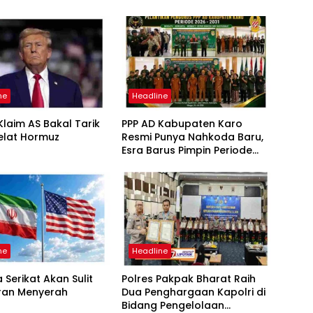
ne
Headline
laim AS Bakal Tarik
PPP AD Kabupaten Karo
elat Hormuz
Resmi Punya Nahkoda Baru,
Esra Barus Pimpin Periode
2026-2031
ne
Headline
 Serikat Akan Sulit
Polres Pakpak Bharat Raih
Iran Menyerah
Dua Penghargaan Kapolri di
Bidang Pengelolaan