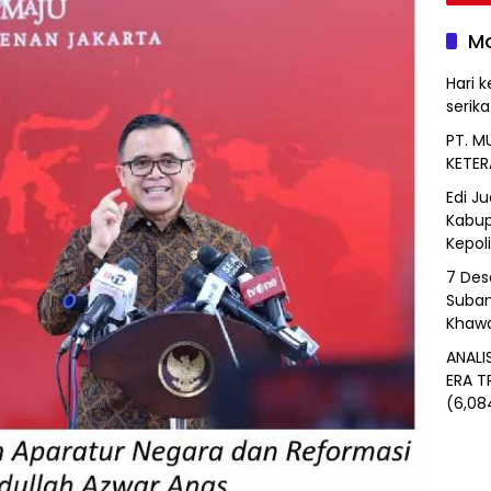
Mo
Hari k
serik
PT. M
KETER
Edi J
Kabup
Kepol
7 Des
Suban
Khawa
ANALI
ERA T
(6,08