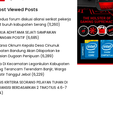
st Viewed Posts
edua forum diskusi aliansi serikat pekerja
at buruh kabupaten Serang
(11,260)
ULIA ADHITAMA SEJATI SAMPAIKAN
ANGAN POSITIF
(6,685)
uarsa Oknum Kepala Desa Cinunuk
aten Bandung Akan Dilaporkan ke
isian Dugaan Penipuan
(6,289)
a Di Kecamatan Legonkulon Kabupaten
g Terancam Terendam Banjir, Warga
tir Tanggul Jebol
(6,229)
SIS KRITERIA SEORANG PELAYAN TUHAN DI
RANSISI BERDASARKAN 2 TIMOTIUS 4:6-7
4)