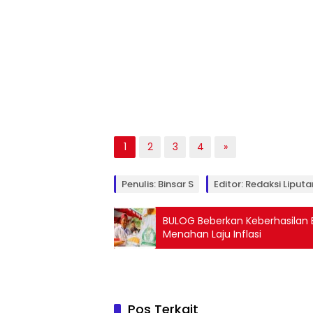
1
2
3
4
»
Penulis: Binsar S
Editor: Redaksi Liputa
BULOG Beberkan Keberhasilan
Menahan Laju Inflasi
Pos Terkait