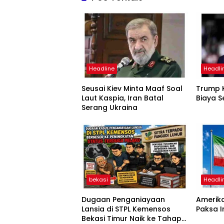
Headline
Headli
Seusai Kiev Minta Maaf Soal
Trump K
Laut Kaspia, Iran Batal
Biaya S
Serang Ukraina
bekasi
Headli
Dugaan Penganiayaan
Amerika
Lansia di STPL Kemensos
Paksa 
Bekasi Timur Naik ke Tahap