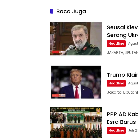
Penyidikan, Kuasa Hukum
Minta Proses Transparan
Baca Juga
dan Bebas Intervensi
Seusai Kiev
Serang Ukr
Headline
Agust
JAKARTA, LIPUTA
Trump Klai
Headline
Agust
Jakarta, Liputan
PPP AD Kab
Esra Barus
Headline
Juli 