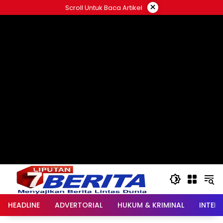
Langsung
×
Scroll Untuk Baca Artikel
ke
konten
HEADLINE
ADVERTORIAL
HUKUM & KRIMINAL
INTER