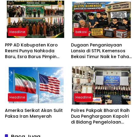
Headline
bekasi
PPP AD Kabupaten Karo
Dugaan Penganiayaan
Resmi Punya Nahkoda
Lansia di STPL Kemensos
Baru, Esra Barus Pimpin
Bekasi Timur Naik ke Tahap
Periode 2026-2031
Penyidikan, Kuasa Hukum
Minta Proses Transparan
dan Bebas Intervensi
Headline
Headline
Amerika Serikat Akan Sulit
Polres Pakpak Bharat Raih
Paksa Iran Menyerah
Dua Penghargaan Kapolri
di Bidang Pengelolaan
Keuangan Negara
Baca Juga