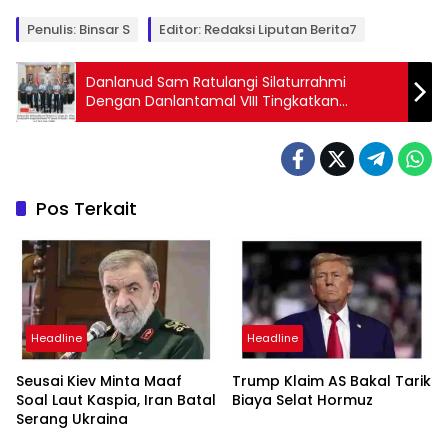
Penulis: Binsar S
Editor: Redaksi Liputan Berita7
Danlanud Sam Ratulangi Silaturrahmi
Dengan Danlantamal VIII Tingkatkan
Sinergitas TNI
Pos Terkait
Headline
Headline
Seusai Kiev Minta Maaf
Trump Klaim AS Bakal Tarik
Soal Laut Kaspia, Iran Batal
Biaya Selat Hormuz
Serang Ukraina