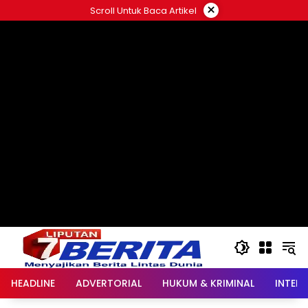
Langsung
×
Scroll Untuk Baca Artikel
ke
konten
HEADLINE
ADVERTORIAL
HUKUM & KRIMINAL
INTER