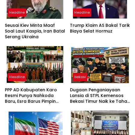
Headline
Headline
Seusai Kiev Minta Maaf
Trump Klaim AS Bakal Tarik
Soal Laut Kaspia, Iran Batal
Biaya Selat Hormuz
Serang Ukraina
Headline
bekasi
PPP AD Kabupaten Karo
Dugaan Penganiayaan
Resmi Punya Nahkoda
Lansia di STPL Kemensos
Baru, Esra Barus Pimpin
Bekasi Timur Naik ke Tahap
Periode 2026-2031
Penyidikan, Kuasa Hukum
Minta Proses Transparan
dan Bebas Intervensi