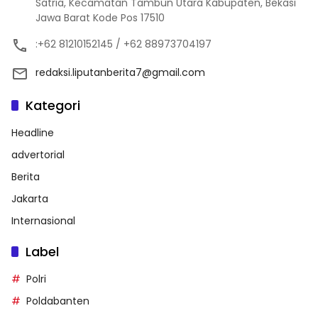
Satria, Kecamatan Tambun Utara Kabupaten, Bekasi
Jawa Barat Kode Pos 17510
:+62 81210152145 / +62 88973704197
redaksi.liputanberita7@gmail.com
Kategori
Headline
advertorial
Berita
Jakarta
Internasional
Label
Polri
Poldabanten