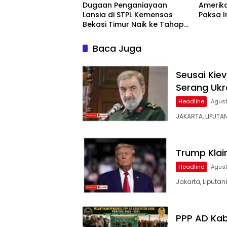
Dugaan Penganiayaan
Amerika
Lansia di STPL Kemensos
Paksa 
Bekasi Timur Naik ke Tahap
Penyidikan, Kuasa Hukum
Minta Proses Transparan
Baca Juga
dan Bebas Intervensi
Seusai Kiev
Serang Ukr
Headline
Agust
JAKARTA, LIPUTA
Trump Klai
Headline
Agust
Jakarta, Liputan
PPP AD Kab