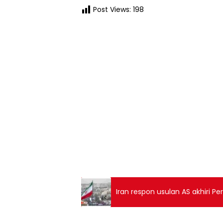
Post Views:
198
Iran respon usulan AS akhiri P