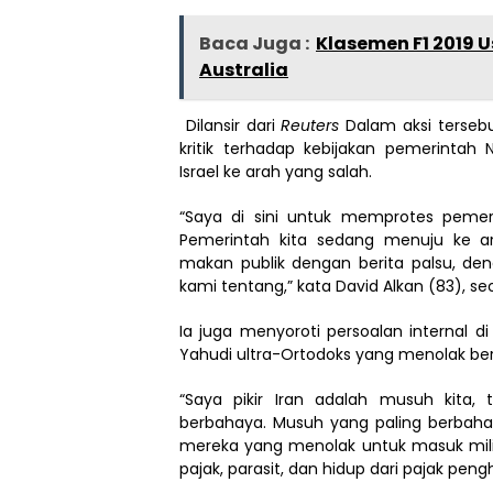
Baca Juga :
Klasemen F1 2019 
Australia
Dilansir dari
Reuters
Dalam aksi terse
kritik terhadap kebijakan pemerinta
Israel ke arah yang salah.
“Saya di sini untuk memprotes peme
Pemerintah kita sedang menuju ke a
makan publik dengan berita palsu, d
kami tentang,” kata David Alkan (83), 
Ia juga menyoroti persoalan internal di
Yahudi ultra-Ortodoks yang menolak ber
“Saya pikir Iran adalah musuh kita,
berbahaya. Musuh yang paling berbahay
mereka yang menolak untuk masuk milit
pajak, parasit, dan hidup dari pajak peng