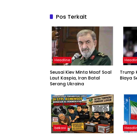
Pos Terkait
Headline
Headli
Seusai Kiev Minta Maaf Soal
Trump K
Laut Kaspia, Iran Batal
Biaya S
Serang Ukraina
bekasi
Headli