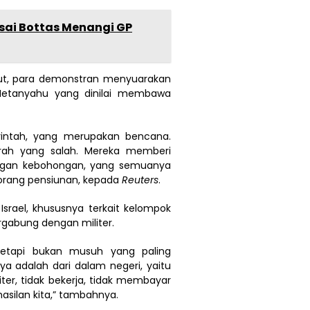
Usai Bottas Menangi GP
but, para demonstran menyuarakan
h Netanyahu yang dinilai membawa
rintah, yang merupakan bencana.
rah yang salah. Mereka memberi
engan kebohongan, yang semuanya
seorang pensiunan, kepada
Reuters
.
 Israel, khususnya terkait kelompok
gabung dengan militer.
 tetapi bukan musuh yang paling
a adalah dari dalam negeri, yaitu
er, tidak bekerja, tidak membayar
hasilan kita,” tambahnya.