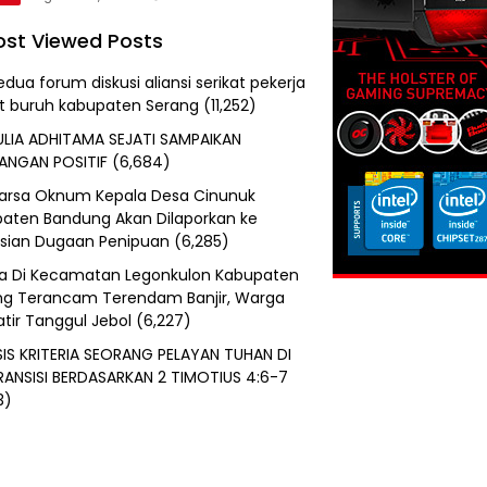
st Viewed Posts
edua forum diskusi aliansi serikat pekerja
at buruh kabupaten Serang
(11,252)
ULIA ADHITAMA SEJATI SAMPAIKAN
ANGAN POSITIF
(6,684)
uarsa Oknum Kepala Desa Cinunuk
aten Bandung Akan Dilaporkan ke
isian Dugaan Penipuan
(6,285)
a Di Kecamatan Legonkulon Kabupaten
g Terancam Terendam Banjir, Warga
tir Tanggul Jebol
(6,227)
SIS KRITERIA SEORANG PELAYAN TUHAN DI
RANSISI BERDASARKAN 2 TIMOTIUS 4:6-7
3)