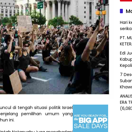
Mo
Hari k
serik
PT. M
KETER
Edi J
Kabup
Kepol
7 Des
Suban
Khawa
ANALI
ERA T
cul di tengah situasi politik Israel
(6,08
enjelang pemilihan umum yang
hun ini.
rintah Netanyahu juga menghadapi