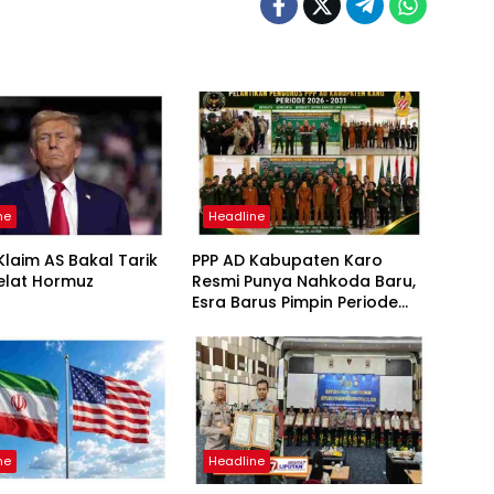
ne
Headline
laim AS Bakal Tarik
PPP AD Kabupaten Karo
elat Hormuz
Resmi Punya Nahkoda Baru,
Esra Barus Pimpin Periode
2026-2031
ne
Headline