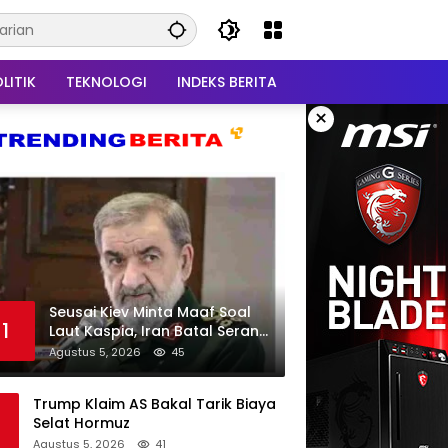
LITIK
TEKNOLOGI
INDEKS BERITA
×
Seusai Kiev Minta Maaf Soal
1
Laut Kaspia, Iran Batal Serang
Ukraina
Agustus 5, 2026
45
Trump Klaim AS Bakal Tarik Biaya
Selat Hormuz
Agustus 5, 2026
41