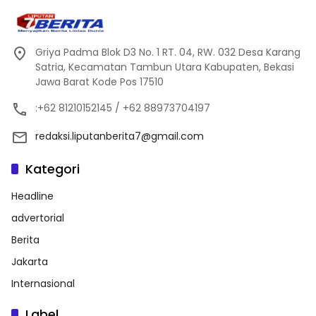
Griya Padma Blok D3 No. 1 RT. 04, RW. 032 Desa Karang
Satria, Kecamatan Tambun Utara Kabupaten, Bekasi
Jawa Barat Kode Pos 17510
:+62 81210152145 / +62 88973704197
redaksi.liputanberita7@gmail.com
Kategori
Headline
advertorial
Berita
Jakarta
Internasional
Label