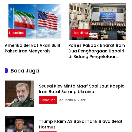
Minta Proses Transparan
dan Bebas Intervensi
Headline
Headline
Amerika Serikat Akan Sulit
Polres Pakpak Bharat Raih
Paksa Iran Menyerah
Dua Penghargaan Kapolri
di Bidang Pengelolaan
Keuangan Negara
Baca Juga
Seusai Kiev Minta Maaf Soal Laut Kaspia,
Iran Batal Serang Ukraina
Headline
Agustus 5, 2026
Trump Klaim AS Bakal Tarik Biaya Selat
Hormuz