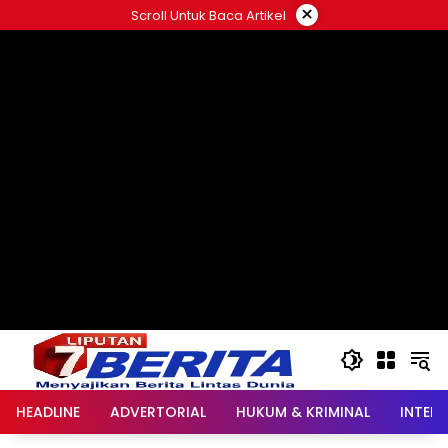
Langsung
×
Scroll Untuk Baca Artikel
ke
konten
HEADLINE
ADVERTORIAL
HUKUM & KRIMINAL
INTER