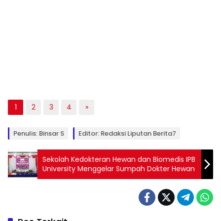
1
2
3
4
»
Penulis: Binsar S
Editor: Redaksi Liputan Berita7
Sekolah Kedokteran Hewan dan Biomedis IPB
University Menggelar Sumpah Dokter Hewan