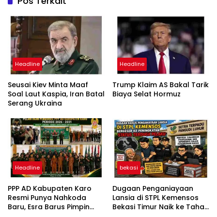
Pos Terkait
Headline
Headline
Seusai Kiev Minta Maaf
Trump Klaim AS Bakal Tarik
Soal Laut Kaspia, Iran Batal
Biaya Selat Hormuz
Serang Ukraina
Headline
bekasi
PPP AD Kabupaten Karo
Dugaan Penganiayaan
Resmi Punya Nahkoda
Lansia di STPL Kemensos
Baru, Esra Barus Pimpin
Bekasi Timur Naik ke Tahap
Periode 2026-2031
Penyidikan, Kuasa Hukum