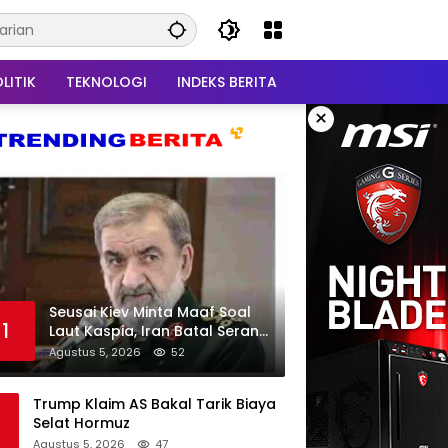
LITIK
TEKNOLOGI
INDEKS BERITA
×
Seusai Kiev Minta Maaf Soal
1
Laut Kaspia, Iran Batal Serang
Ukraina
Agustus 5, 2026
52
Trump Klaim AS Bakal Tarik Biaya
Selat Hormuz
Agustus 5, 2026
47