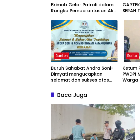
Brimob Gelar Patroli dalam
GARTEK
Rangka Pemberantasan Aksi
SERAH 
Premanisme
LAYAK H
KECAMA
KABUPA
Banten
Berita
Buruh Sahabat Andra Soni-
Ketum P
Dimyati mengucapkan
PWDPI M
selamat dan sukses atas
Warga 
pelatihan Gubernur dan
Wakil Gubernur Provinsi
Baca Juga
Banten