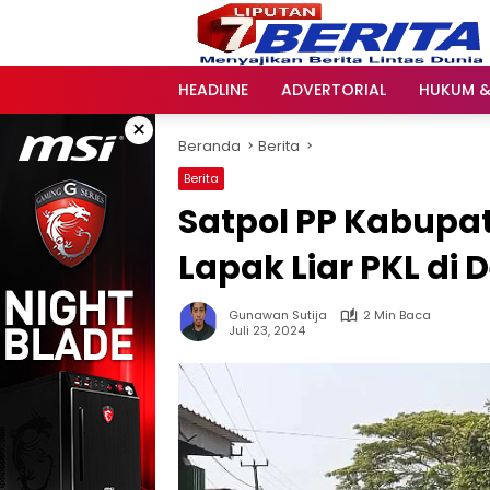
Langsung
ke
konten
HEADLINE
ADVERTORIAL
HUKUM &
×
Beranda
Berita
Berita
Satpol PP Kabupa
Lapak Liar PKL di 
Gunawan Sutija
2 Min Baca
Juli 23, 2024