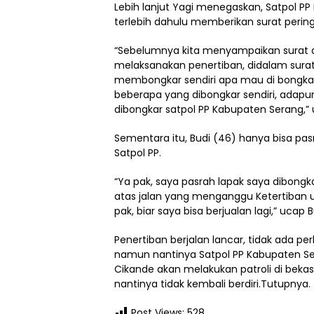
Lebih lanjut Yagi menegaskan, Satpol 
terlebih dahulu memberikan surat perin
“Sebelumnya kita menyampaikan surat 
melaksanakan penertiban, didalam surat
membongkar sendiri apa mau di bongkar
beberapa yang dibongkar sendiri, adapu
dibongkar satpol PP Kabupaten Serang,”
Sementara itu, Budi (46) hanya bisa pas
Satpol PP.
“Ya pak, saya pasrah lapak saya dibongka
atas jalan yang menganggu Ketertiban u
pak, biar saya bisa berjualan lagi,” ucap 
Penertiban berjalan lancar, tidak ada p
namun nantinya Satpol PP Kabupaten Se
Cikande akan melakukan patroli di bekas 
nantinya tidak kembali berdiri.Tutupnya.
Post Views:
528