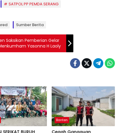
SATPOL PP PEMDA SERANG
mred
Sumber Berita
n Saksikan Pemberian Gelar
a Menkumham Yasonna H Laoly
Banten
I SERIKAT BURUH
Cegah Gangguan