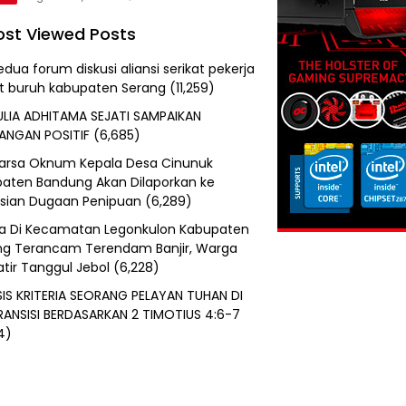
st Viewed Posts
edua forum diskusi aliansi serikat pekerja
at buruh kabupaten Serang
(11,259)
ULIA ADHITAMA SEJATI SAMPAIKAN
ANGAN POSITIF
(6,685)
uarsa Oknum Kepala Desa Cinunuk
aten Bandung Akan Dilaporkan ke
isian Dugaan Penipuan
(6,289)
a Di Kecamatan Legonkulon Kabupaten
g Terancam Terendam Banjir, Warga
tir Tanggul Jebol
(6,228)
SIS KRITERIA SEORANG PELAYAN TUHAN DI
RANSISI BERDASARKAN 2 TIMOTIUS 4:6-7
4)