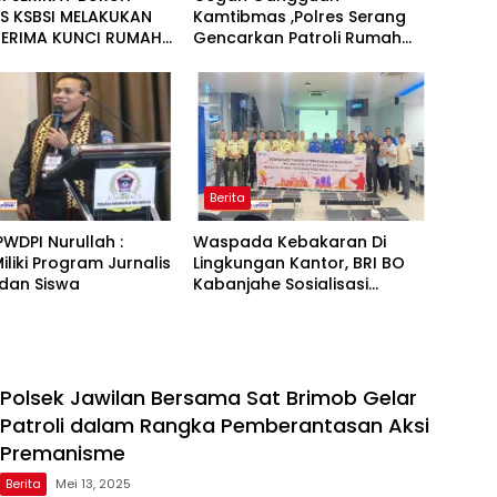
S KSBSI MELAKUKAN
Kamtibmas ,Polres Serang
TERIMA KUNCI RUMAH
Gencarkan Patroli Rumah
UNI DI DESA KOPER
Kosong Ditinggal Mudik
TAN CIKANDE
TEN SERANG
Berita
WDPI Nurullah :
Waspada Kebakaran Di
iliki Program Jurnalis
Lingkungan Kantor, BRI BO
dan Siswa
Kabanjahe Sosialisasi
Tanggap Bencana
Kebakaran
Polsek Jawilan Bersama Sat Brimob Gelar
Patroli dalam Rangka Pemberantasan Aksi
Premanisme
Berita
Mei 13, 2025