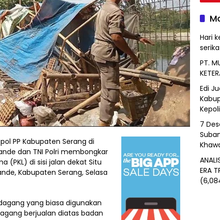
Mo
Hari k
serik
PT. M
KETER
Edi J
Kabup
Kepol
7 Des
Suban
pol PP Kabupaten Serang di
Khawa
nde dan TNI Polri membongkar
ANALI
a (PKL) di sisi jalan dekat Situ
ERA T
nde, Kabupaten Serang, Selasa
(6,08
pedagang yang biasa digunakan
dagang berjualan diatas badan