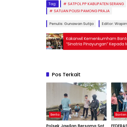
Tag:
SATPOL PP KABUPATEN SERANG
SATUAN POLISI PAMONG PRAJA
Penulis: Gunawan Sutija
Editor: Wapi
Kakanwil Kemenkumham Bante
“Sinatria Pinayungan” Kepad
Pos Terkait
Berita
Banten
Polsek Jawilan Bersama Sat
FEDERAS