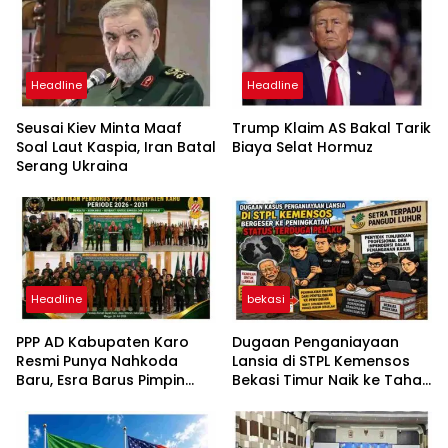
Headline
Headline
Seusai Kiev Minta Maaf
Trump Klaim AS Bakal Tarik
Soal Laut Kaspia, Iran Batal
Biaya Selat Hormuz
Serang Ukraina
Headline
bekasi
PPP AD Kabupaten Karo
Dugaan Penganiayaan
Resmi Punya Nahkoda
Lansia di STPL Kemensos
Baru, Esra Barus Pimpin
Bekasi Timur Naik ke Tahap
Periode 2026-2031
Penyidikan, Kuasa Hukum
Minta Proses Transparan
dan Bebas Intervensi