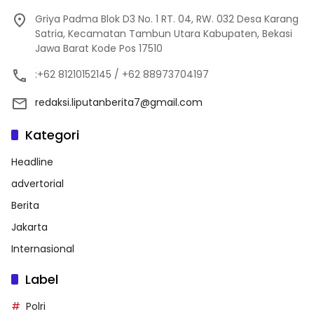
Griya Padma Blok D3 No. 1 RT. 04, RW. 032 Desa Karang
Satria, Kecamatan Tambun Utara Kabupaten, Bekasi
Jawa Barat Kode Pos 17510
:+62 81210152145 / +62 88973704197
redaksi.liputanberita7@gmail.com
Kategori
Headline
advertorial
Berita
Jakarta
Internasional
Label
Polri