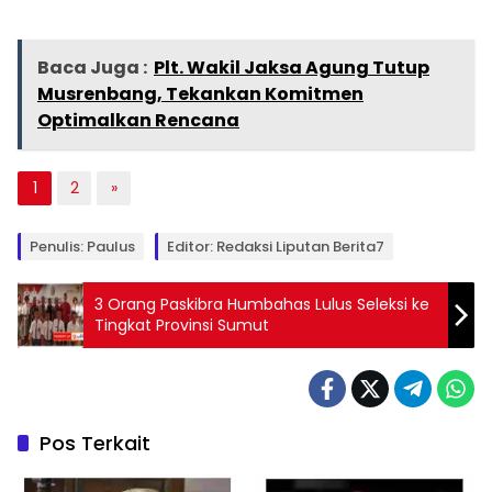
Baca Juga :
Plt. Wakil Jaksa Agung Tutup
Musrenbang, Tekankan Komitmen
Optimalkan Rencana
1
2
»
Penulis: Paulus
Editor: Redaksi Liputan Berita7
3 Orang Paskibra Humbahas Lulus Seleksi ke
Tingkat Provinsi Sumut
Pos Terkait