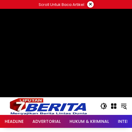
Langsung
×
Scroll Untuk Baca Artikel
ke
konten
HEADLINE
ADVERTORIAL
HUKUM & KRIMINAL
INTER