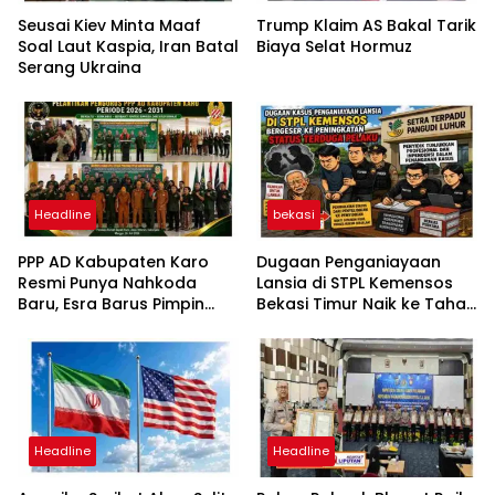
Seusai Kiev Minta Maaf
Trump Klaim AS Bakal Tarik
Soal Laut Kaspia, Iran Batal
Biaya Selat Hormuz
Serang Ukraina
Headline
bekasi
PPP AD Kabupaten Karo
Dugaan Penganiayaan
Resmi Punya Nahkoda
Lansia di STPL Kemensos
Baru, Esra Barus Pimpin
Bekasi Timur Naik ke Tahap
Periode 2026-2031
Penyidikan, Kuasa Hukum
Minta Proses Transparan
dan Bebas Intervensi
Headline
Headline