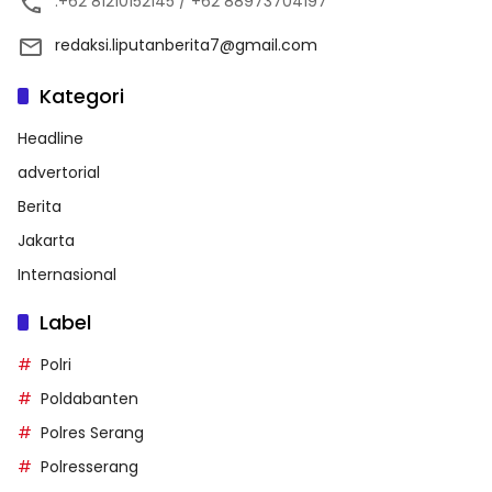
:+62 81210152145 / +62 88973704197
redaksi.liputanberita7@gmail.com
Kategori
Headline
advertorial
Berita
Jakarta
Internasional
Label
Polri
Poldabanten
Polres Serang
Polresserang