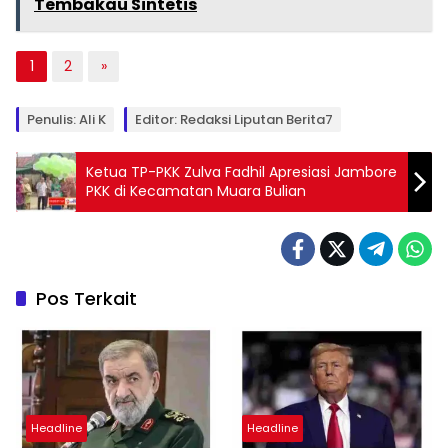
Tembakau Sintetis
1
2
»
Penulis: Ali K
Editor: Redaksi Liputan Berita7
Ketua TP-PKK Zulva Fadhil Apresiasi Jambore
PKK di Kecamatan Muara Bulian
Pos Terkait
Headline
Headline