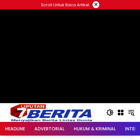
Langsung
×
Scroll Untuk Baca Artikel
ke
konten
HEADLINE
ADVERTORIAL
HUKUM & KRIMINAL
INTER