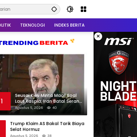
LITIK
TEKNOLOGI
INDEKS BERITA
×
Seusai Kiev Minta Maaf Soal
1
Laut Kaspia, Iran Batal Serang
Ukraina
Agustus 5, 2026
40
Trump Klaim AS Bakal Tarik Biaya
Selat Hormuz
Agustus 5, 2026
38