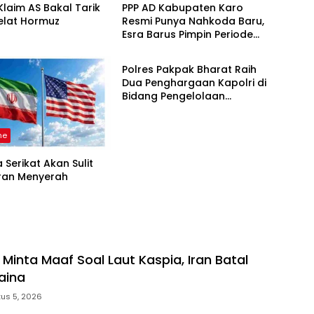
laim AS Bakal Tarik
PPP AD Kabupaten Karo
elat Hormuz
Resmi Punya Nahkoda Baru,
Esra Barus Pimpin Periode
Headline
2026-2031
Polres Pakpak Bharat Raih
Dua Penghargaan Kapolri di
Bidang Pengelolaan
Keuangan Negara
ne
 Serikat Akan Sulit
Iran Menyerah
 Minta Maaf Soal Laut Kaspia, Iran Batal
aina
us 5, 2026