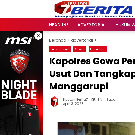
Langsung
ke
konten
HEADLINE
ADVERTORIAL
HUKUM &
×
Beranda
advertorial
advertorial
Gowa
Headline
Kapolres Gowa Pe
Usut Dan Tangkap
Manggarupi
Liputan Berita7
1 Min Baca
April 3, 2023