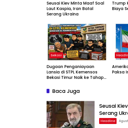
Seusai Kiev Minta Maaf Soal
Trump K
Laut Kaspia, Iran Batal
Biaya S
Serang Ukraina
bekasi
Headli
Dugaan Penganiayaan
Amerika
Lansia di STPL Kemensos
Paksa 
Bekasi Timur Naik ke Tahap
Penyidikan, Kuasa Hukum
Minta Proses Transparan
Baca Juga
dan Bebas Intervensi
Seusai Kiev
Serang Ukr
Headline
Agust