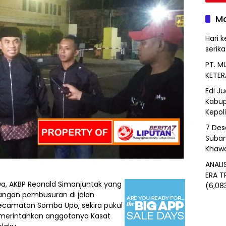
Mo
Hari k
serik
PT. M
KETER
Edi J
Kabup
Kepol
7 Des
Suban
Khawa
ANALI
ERA T
a, AKBP Reonald Simanjuntak yang
(6,08
ngan pembusuran di jalan
ecamatan Somba Upo, sekira pukul
emerintahkan anggotanya Kasat