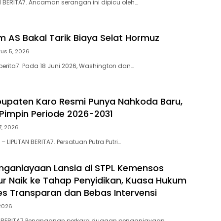
N BERITA7. Ancaman serangan ini dipicu oleh…
m AS Bakal Tarik Biaya Selat Hormuz
us 5, 2026
berita7. Pada 18 Juni 2026, Washington dan…
upaten Karo Resmi Punya Nahkoda Baru,
 Pimpin Periode 2026-2031
27, 2026
 LIPUTAN BERITA7. Persatuan Putra Putri…
ganiayaan Lansia di STPL Kemensos
ur Naik ke Tahap Penyidikan, Kuasa Hukum
es Transparan dan Bebas Intervensi
 2026
AN BERITA7 Penanganan perkara dugaan penganiayaan…