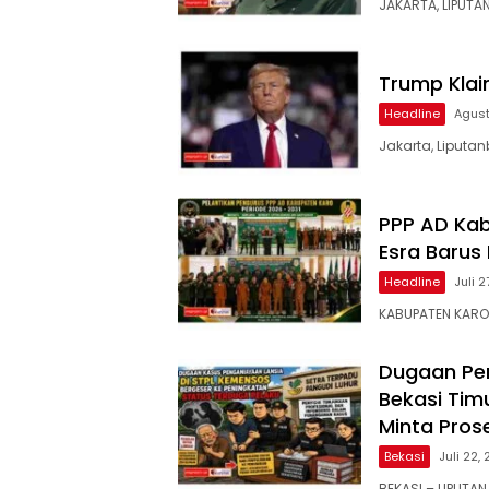
JAKARTA, LIPUTA
Trump Klai
Headline
Agust
Jakarta, Liputan
PPP AD Kab
Esra Barus
Headline
Juli 
KABUPATEN KARO –
Dugaan Pen
Bekasi Tim
Minta Pros
Bekasi
Juli 22,
BEKASI – LIPUT