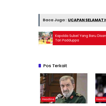
Baca Juga :
UCAPAN SELAMAT H
Kapolda Sulsel Yang Baru Disa
Tari Padduppa
Pos Terkait
Headline
Headli