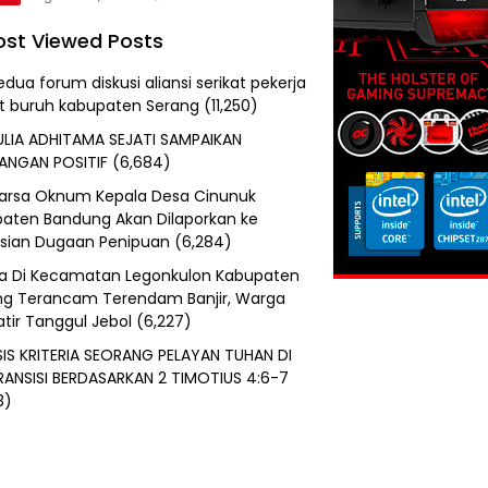
st Viewed Posts
edua forum diskusi aliansi serikat pekerja
at buruh kabupaten Serang
(11,250)
ULIA ADHITAMA SEJATI SAMPAIKAN
ANGAN POSITIF
(6,684)
uarsa Oknum Kepala Desa Cinunuk
aten Bandung Akan Dilaporkan ke
isian Dugaan Penipuan
(6,284)
a Di Kecamatan Legonkulon Kabupaten
g Terancam Terendam Banjir, Warga
tir Tanggul Jebol
(6,227)
SIS KRITERIA SEORANG PELAYAN TUHAN DI
RANSISI BERDASARKAN 2 TIMOTIUS 4:6-7
3)