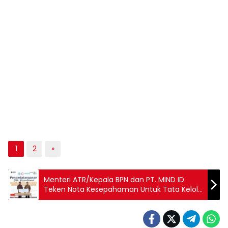
1
2
»
Menteri ATR/Kepala BPN dan PT. MIND ID
Teken Nota Kesepahaman Untuk Tata Kelola
Pengamanan Aset