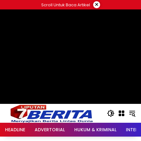
Langsung
×
Scroll Untuk Baca Artikel
ke
konten
HEADLINE
ADVERTORIAL
HUKUM & KRIMINAL
INTER