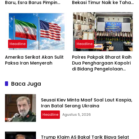
Baru, Esra Barus Pimpin
Bekasi Timur Naik ke Tahap
Periode 2026-2031
Penyidikan, Kuasa Hukum
Minta Proses Transparan
dan Bebas Intervensi
Headline
Headline
Amerika Serikat Akan Sulit
Polres Pakpak Bharat Raih
Paksa Iran Menyerah
Dua Penghargaan Kapolri
di Bidang Pengelolaan
Keuangan Negara
Baca Juga
Seusai Kiev Minta Maaf Soal Laut Kaspia,
Iran Batal Serang Ukraina
Headline
Agustus 5, 2026
Trump Klaim AS Bakal Tarik Biaya Selat