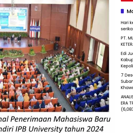
Mo
Hari k
serik
PT. M
KETER
Edi J
Kabup
Kepol
7 Des
Suban
Khawa
ANALI
ERA T
(6,08