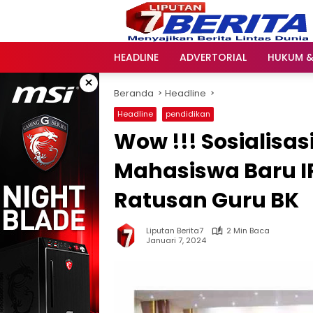
Langsung
ke
konten
HEADLINE
ADVERTORIAL
HUKUM &
×
Beranda
Headline
Headline
pendidikan
Wow !!! Sosialisa
Mahasiswa Baru IP
Ratusan Guru BK
Liputan Berita7
2 Min Baca
Januari 7, 2024