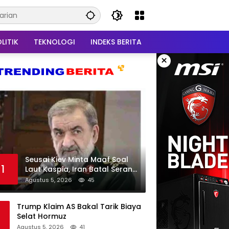
LITIK
TEKNOLOGI
INDEKS BERITA
×
Seusai Kiev Minta Maaf Soal
1
Laut Kaspia, Iran Batal Serang
Ukraina
Agustus 5, 2026
45
Trump Klaim AS Bakal Tarik Biaya
Selat Hormuz
Agustus 5, 2026
41