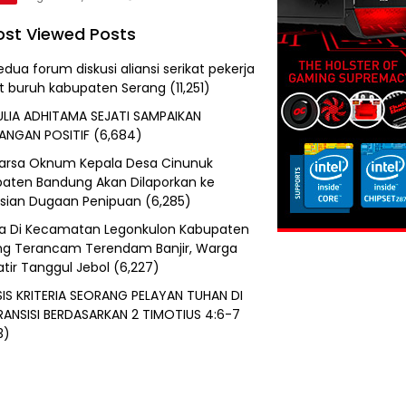
st Viewed Posts
edua forum diskusi aliansi serikat pekerja
at buruh kabupaten Serang
(11,251)
ULIA ADHITAMA SEJATI SAMPAIKAN
ANGAN POSITIF
(6,684)
uarsa Oknum Kepala Desa Cinunuk
aten Bandung Akan Dilaporkan ke
isian Dugaan Penipuan
(6,285)
a Di Kecamatan Legonkulon Kabupaten
g Terancam Terendam Banjir, Warga
tir Tanggul Jebol
(6,227)
SIS KRITERIA SEORANG PELAYAN TUHAN DI
RANSISI BERDASARKAN 2 TIMOTIUS 4:6-7
3)