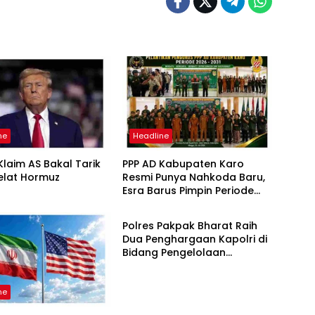
ne
Headline
laim AS Bakal Tarik
PPP AD Kabupaten Karo
elat Hormuz
Resmi Punya Nahkoda Baru,
Esra Barus Pimpin Periode
Headline
2026-2031
Polres Pakpak Bharat Raih
Dua Penghargaan Kapolri di
Bidang Pengelolaan
Keuangan Negara
ne