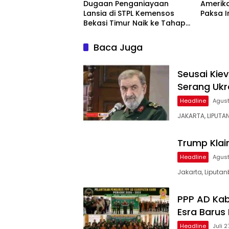
Dugaan Penganiayaan
Amerika
Lansia di STPL Kemensos
Paksa 
Bekasi Timur Naik ke Tahap
Penyidikan, Kuasa Hukum
Minta Proses Transparan
Baca Juga
dan Bebas Intervensi
Seusai Kiev
Serang Ukr
Headline
Agust
JAKARTA, LIPUTA
Trump Klai
Headline
Agust
Jakarta, Liputan
PPP AD Kab
Esra Barus
Headline
Juli 