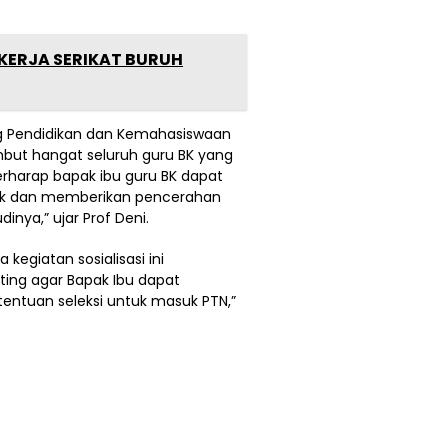
EKERJA SERIKAT BURUH
g Pendidikan dan Kemahasiswaan
mbut hangat seluruh guru BK yang
berharap bapak ibu guru BK dapat
ik dan memberikan pencerahan
inya,” ujar Prof Deni.
kegiatan sosialisasi ini
enting agar Bapak Ibu dapat
tentuan seleksi untuk masuk PTN,”