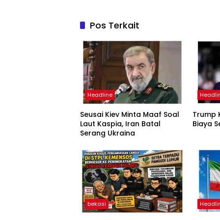
Pos Terkait
Headline
Headli
Seusai Kiev Minta Maaf Soal
Trump K
Laut Kaspia, Iran Batal
Biaya S
Serang Ukraina
bekasi
Headli