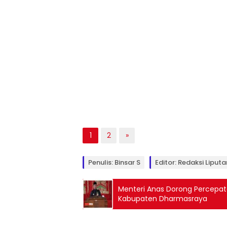
1
2
»
Penulis: Binsar S
Editor: Redaksi Liputa
Menteri Anas Dorong Percepata
Kabupaten Dharmasraya