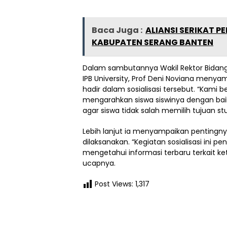
Baca Juga :
ALIANSI SERIKAT P
KABUPATEN SERANG BANTEN
Dalam sambutannya Wakil Rektor Bidan
IPB University, Prof Deni Noviana menya
hadir dalam sosialisasi tersebut. “Kami 
mengarahkan siswa siswinya dengan ba
agar siswa tidak salah memilih tujuan stud
Lebih lanjut ia menyampaikan pentingnya 
dilaksanakan. “Kegiatan sosialisasi ini p
mengetahui informasi terbaru terkait ke
ucapnya.
Post Views:
1,317