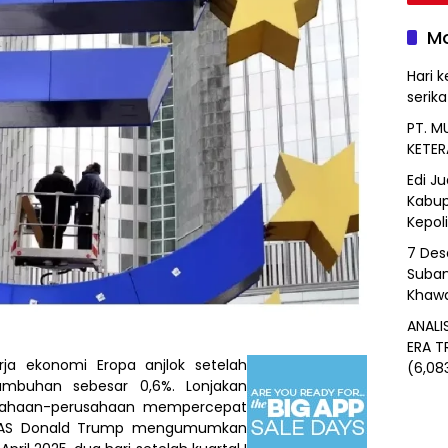
Mo
Hari k
serik
PT. M
KETER
Edi J
Kabup
Kepol
7 Des
Suban
Khawa
ANALI
ERA T
rja ekonomi Eropa anjlok setelah
(6,08
umbuhan sebesar 0,6%. Lonjakan
usahaan-perusahaan mempercepat
n AS Donald Trump mengumumkan