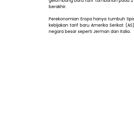
gelombang baru tarif tambahan pada 2 Apr
berakhir.
Perekonomian Eropa hanya tumbuh tipis p
kebijakan tarif baru Amerika Serikat (
negara besar seperti Jerman dan Italia.