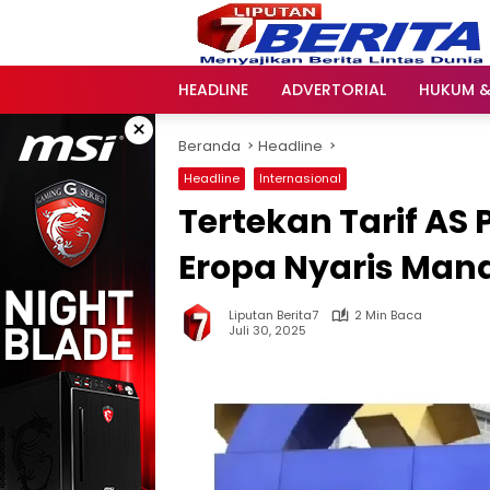
Langsung
ke
konten
HEADLINE
ADVERTORIAL
HUKUM &
×
Beranda
Headline
Headline
Internasional
Tertekan Tarif A
Eropa Nyaris Man
Liputan Berita7
2 Min Baca
Juli 30, 2025