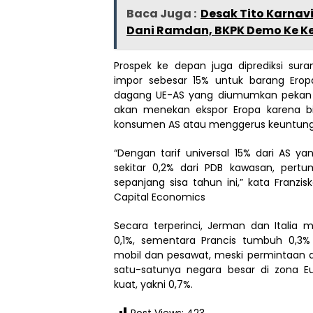
Baca Juga :
Desak Tito Karnavi
Dani Ramdan, BKPK Demo Ke K
Prospek ke depan juga diprediksi sur
impor sebesar 15% untuk barang Erop
dagang UE-AS yang diumumkan pekan lalu
akan menekan ekspor Eropa karena b
konsumen AS atau menggerus keuntung
“Dengan tarif universal 15% dari AS 
sekitar 0,2% dari PDB kawasan, pert
sepanjang sisa tahun ini,” kata Franzi
Capital Economics
Secara terperinci, Jerman dan Italia
0,1%, sementara Prancis tumbuh 0,3%
mobil dan pesawat, meski permintaan 
satu-satunya negara besar di zona 
kuat, yakni 0,7%.
Post Views:
423