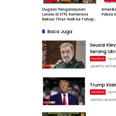
Dugaan Penganiayaan
Amerika
Lansia di STPL Kemensos
Paksa 
Bekasi Timur Naik ke Tahap
Penyidikan, Kuasa Hukum
Minta Proses Transparan
Baca Juga
dan Bebas Intervensi
Seusai Kiev
Serang Ukr
Headline
Agust
JAKARTA, LIPUTA
Trump Klai
Headline
Agust
Jakarta, Liputan