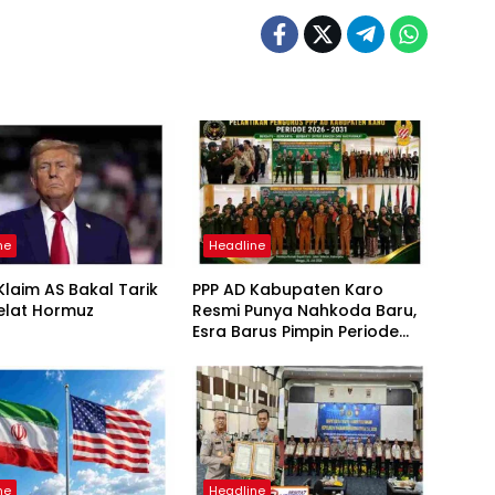
ne
Headline
laim AS Bakal Tarik
PPP AD Kabupaten Karo
elat Hormuz
Resmi Punya Nahkoda Baru,
Esra Barus Pimpin Periode
2026-2031
ne
Headline