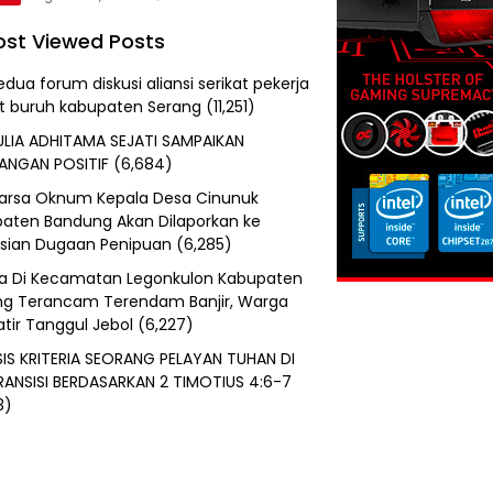
st Viewed Posts
edua forum diskusi aliansi serikat pekerja
at buruh kabupaten Serang
(11,251)
ULIA ADHITAMA SEJATI SAMPAIKAN
ANGAN POSITIF
(6,684)
uarsa Oknum Kepala Desa Cinunuk
aten Bandung Akan Dilaporkan ke
isian Dugaan Penipuan
(6,285)
a Di Kecamatan Legonkulon Kabupaten
g Terancam Terendam Banjir, Warga
tir Tanggul Jebol
(6,227)
SIS KRITERIA SEORANG PELAYAN TUHAN DI
RANSISI BERDASARKAN 2 TIMOTIUS 4:6-7
3)