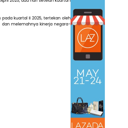
il 2025, dua hari setelah kuartal I
ada kuartal II 2025, tertekan oleh
AS) dan melemahnya kinerja negara-