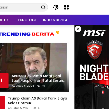
LITIK
TEKNOLOGI
INDEKS BERITA
×
Seusai Kiev Minta Maaf Soal
1
Laut Kaspia, Iran Batal Serang
Ukraina
Agustus 5, 2026
45
Trump Klaim AS Bakal Tarik Biaya
Selat Hormuz
Agustus 5, 2026
41