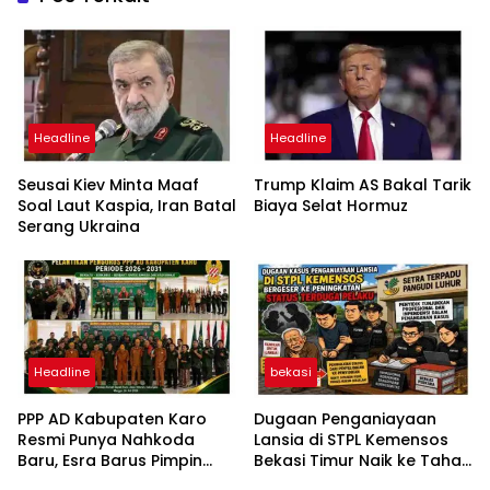
Headline
Headline
Seusai Kiev Minta Maaf
Trump Klaim AS Bakal Tarik
Soal Laut Kaspia, Iran Batal
Biaya Selat Hormuz
Serang Ukraina
Headline
bekasi
PPP AD Kabupaten Karo
Dugaan Penganiayaan
Resmi Punya Nahkoda
Lansia di STPL Kemensos
Baru, Esra Barus Pimpin
Bekasi Timur Naik ke Tahap
Periode 2026-2031
Penyidikan, Kuasa Hukum