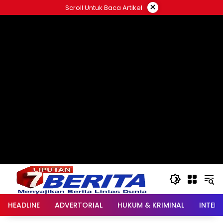
Langsung
×
Scroll Untuk Baca Artikel
ke
konten
HEADLINE
ADVERTORIAL
HUKUM & KRIMINAL
INTER