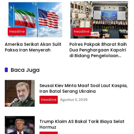
Minta Proses Transparan
dan Bebas Intervensi
Headline
Headline
Amerika Serikat Akan Sulit
Polres Pakpak Bharat Raih
Paksa Iran Menyerah
Dua Penghargaan Kapolri
di Bidang Pengelolaan
Keuangan Negara
Baca Juga
Seusai Kiev Minta Maaf Soal Laut Kaspia,
Iran Batal Serang Ukraina
Headline
Agustus 5, 2026
Trump Klaim AS Bakal Tarik Biaya Selat
Hormuz