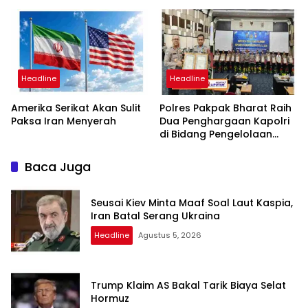
Periode 2026-2031
Penyidikan, Kuasa Hukum
Minta Proses Transparan
dan Bebas Intervensi
Headline
Headline
Amerika Serikat Akan Sulit
Polres Pakpak Bharat Raih
Paksa Iran Menyerah
Dua Penghargaan Kapolri
di Bidang Pengelolaan
Keuangan Negara
Baca Juga
Seusai Kiev Minta Maaf Soal Laut Kaspia,
Iran Batal Serang Ukraina
Headline
Agustus 5, 2026
Trump Klaim AS Bakal Tarik Biaya Selat
Hormuz