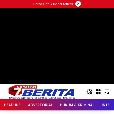
Langsung
×
Scroll Untuk Baca Artikel
ke
konten
HEADLINE
ADVERTORIAL
HUKUM & KRIMINAL
INTER