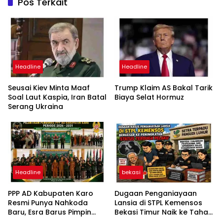
Pos Terkait
Headline
Headline
Seusai Kiev Minta Maaf
Trump Klaim AS Bakal Tarik
Soal Laut Kaspia, Iran Batal
Biaya Selat Hormuz
Serang Ukraina
Headline
bekasi
PPP AD Kabupaten Karo
Dugaan Penganiayaan
Resmi Punya Nahkoda
Lansia di STPL Kemensos
Baru, Esra Barus Pimpin
Bekasi Timur Naik ke Tahap