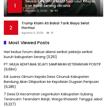
Seusai Kiev Minta Maaf Soal Laut Kaspia,
1
Iran Batal Serang Ukraina
Agustus 5, 2026
44
Trump Klaim AS Bakal Tarik Biaya Selat
2
Hormuz
Agustus 5, 2026
41
Most Viewed Posts
Hari kedua forum diskusi aliansi serikat pekerja serikat
buruh kabupaten Serang
(11,251)
PT. MULIA ADHITAMA SEJATI SAMPAIKAN KETERANGAN POSITIF
(6,684)
Edi Juarsa Oknum Kepala Desa Cinunuk Kabupaten
Bandung Akan Dilaporkan ke Kepolisian Dugaan Penipuan
(6,285)
7 Desa Di Kecamatan Legonkulon Kabupaten Subang
Terancam Terendam Banjir, Warga Khawatir Tanggul Jebol
(6,227)