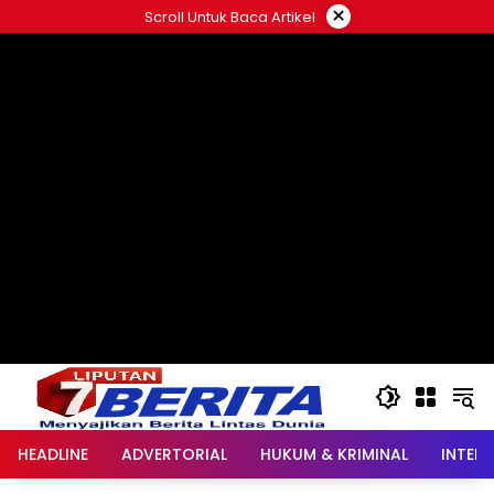
Langsung
×
Scroll Untuk Baca Artikel
ke
konten
HEADLINE
ADVERTORIAL
HUKUM & KRIMINAL
INTER