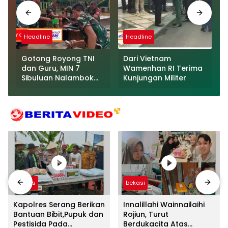
Headline
Headline
Gotong Royong TNI
Dari Vietnam
dan Guru, MIN 7
Wamenhan RI Terima
Sibuluan Nalambok
Kunjungan Militer
Kembali Layak
Selenggarakan KBM
Videos
bekasi
Kapolres Serang Berikan
Innalillahi Wainnailaihi
Bantuan Bibit,Pupuk dan
Rojiun, Turut
Pestisida Pada
Berdukacita Atas