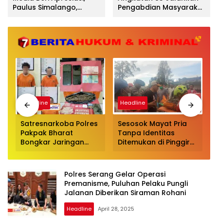
Paulus Simalango,
Pengabdian Masyarakat
Sampaikan Rasa Syukur
dan Trauma Healing
di Usia Emas ke-50
bagi Penyintas Bencana
di Aceh Utara
Headline
Headline
Satresnarkoba Polres
Sesosok Mayat Pria
Pakpak Bharat
Tanpa Identitas
Bongkar Jaringan
Ditemukan di Pinggir
R
Narkoba, Bandar
Sungai Lau Biang
hingga Pemakai
Kabanjahe, Polisi
Diciduk dalam
Lakukan Penyelidikan
Polres Serang Gelar Operasi
Operasi
Premanisme, Puluhan Pelaku Pungli
Pengembangan
Jalanan Diberikan Siraman Rohani
Headline
April 28, 2025