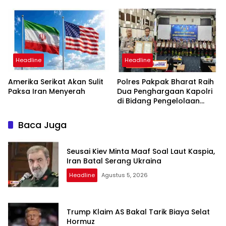
Periode 2026-2031
Penyidikan, Kuasa Hukum
Minta Proses Transparan
dan Bebas Intervensi
Headline
Headline
Amerika Serikat Akan Sulit
Polres Pakpak Bharat Raih
Paksa Iran Menyerah
Dua Penghargaan Kapolri
di Bidang Pengelolaan
Keuangan Negara
Baca Juga
Seusai Kiev Minta Maaf Soal Laut Kaspia,
Iran Batal Serang Ukraina
Headline
Agustus 5, 2026
Trump Klaim AS Bakal Tarik Biaya Selat
Hormuz