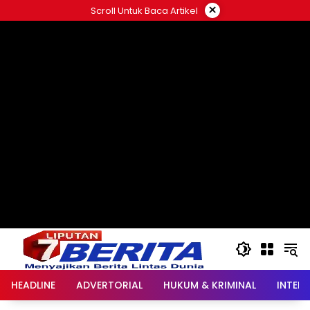
Langsung
×
Scroll Untuk Baca Artikel
ke
konten
HEADLINE
ADVERTORIAL
HUKUM & KRIMINAL
INTER