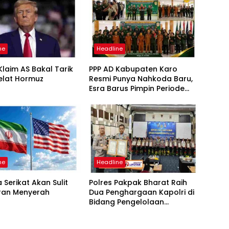
ne
Headline
laim AS Bakal Tarik
PPP AD Kabupaten Karo
elat Hormuz
Resmi Punya Nahkoda Baru,
Esra Barus Pimpin Periode
2026-2031
ne
Headline
 Serikat Akan Sulit
Polres Pakpak Bharat Raih
Iran Menyerah
Dua Penghargaan Kapolri di
Bidang Pengelolaan
Keuangan Negara