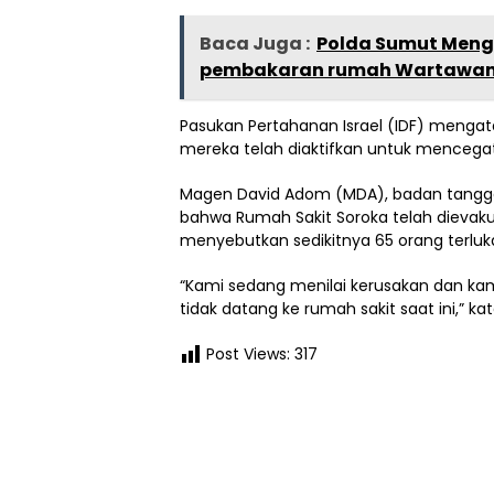
Baca Juga :
Polda Sumut Mengg
pembakaran rumah Wartawan
Pasukan Pertahanan Israel (IDF) menga
mereka telah diaktifkan untuk mencegat 
Magen David Adom (MDA), badan tangga
bahwa Rumah Sakit Soroka telah dievakuas
menyebutkan sedikitnya 65 orang terluka
“Kami sedang menilai kerusakan dan k
tidak datang ke rumah sakit saat ini,” ka
Post Views:
317