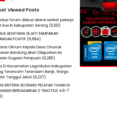
st Viewed Posts
edua forum diskusi aliansi serikat pekerja
at buruh kabupaten Serang
(11,251)
ULIA ADHITAMA SEJATI SAMPAIKAN
ANGAN POSITIF
(6,684)
uarsa Oknum Kepala Desa Cinunuk
aten Bandung Akan Dilaporkan ke
isian Dugaan Penipuan
(6,285)
a Di Kecamatan Legonkulon Kabupaten
g Terancam Terendam Banjir, Warga
tir Tanggul Jebol
(6,227)
SIS KRITERIA SEORANG PELAYAN TUHAN DI
RANSISI BERDASARKAN 2 TIMOTIUS 4:6-7
3)