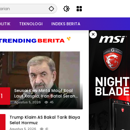
LITIK
TEKNOLOGI
INDEKS BERITA
×
Seusai Kiev Minta Maaf Soal
1
Laut Kaspia, Iran Batal Serang
Ukraina
Agustus 5, 2026
45
Trump Klaim AS Bakal Tarik Biaya
Selat Hormuz
Agustus 5, 2026
41