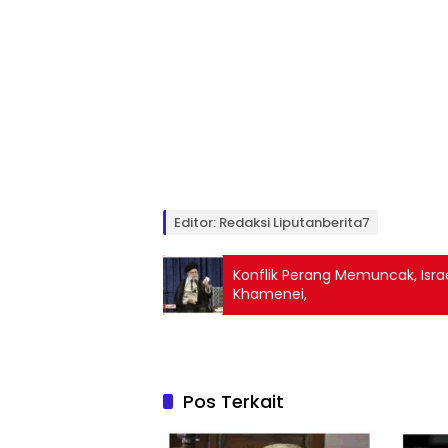
Editor: Redaksi Liputanberita7
Konflik Perang Memuncak, Isr
Khamenei,
Pos Terkait