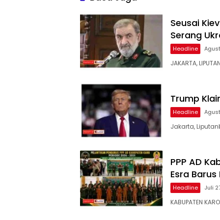
dan Bebas Intervensi
Seusai Kiev
Serang Ukr
Headline
Agust
JAKARTA, LIPUTA
Trump Klai
Headline
Agust
Jakarta, Liputan
PPP AD Kab
Esra Barus
Headline
Juli 
KABUPATEN KARO –