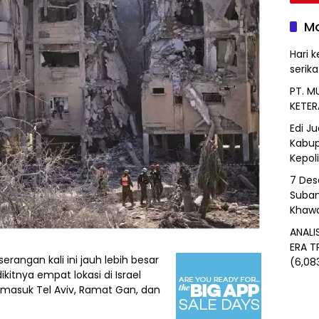
Mo
Hari k
serik
PT. M
KETER
Edi J
Kabup
Kepol
7 Des
Suban
Khawa
ANALI
ERA T
 serangan kali ini jauh lebih besar
(6,08
itnya empat lokasi di Israel
masuk Tel Aviv, Ramat Gan, dan