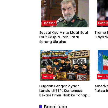
Headline
Headli
Seusai Kiev Minta Maaf Soal
Trump K
Laut Kaspia, Iran Batal
Biaya S
Serang Ukraina
bekasi
Headli
Dugaan Penganiayaan
Amerika
Lansia di STPL Kemensos
Paksa 
Bekasi Timur Naik ke Tahap
Penyidikan, Kuasa Hukum
Minta Proses Transparan
Baca Juga