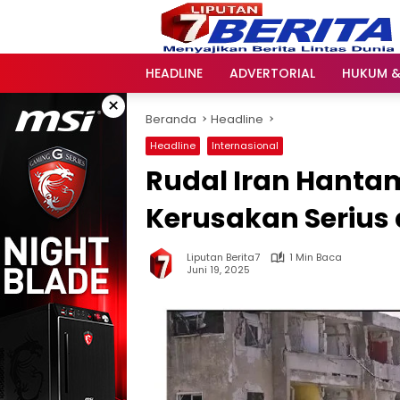
Langsung
ke
konten
HEADLINE
ADVERTORIAL
HUKUM &
×
Beranda
Headline
Headline
Internasional
Rudal Iran Hanta
Kerusakan Serius 
Liputan Berita7
1 Min Baca
Juni 19, 2025