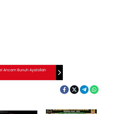
ael Ancam Bunuh Ayatollah