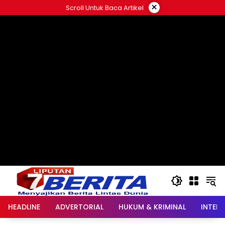
Langsung
×
Scroll Untuk Baca Artikel
ke
konten
HEADLINE
ADVERTORIAL
HUKUM & KRIMINAL
INTER