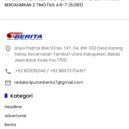
BERDASARKAN 2 TIMOTIUS 4:6-7
(6,093)
Griya Padma Blok D3 No. 1 RT. 04, RW. 032 Desa Karang
Satria, Kecamatan Tambun Utara Kabupaten, Bekasi
Jawa Barat Kode Pos 17510
:+62 81210152145 / +62 88973704197
redaksi.liputanberita7@gmail.com
Kategori
Headline
advertorial
Berita