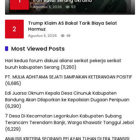
1
Iran Batal Serang Ukraina
Agustus 5, 2026
53
Trump Klaim AS Bakal Tarik Biaya Selat
2
Hormuz
Agustus 5, 2026
49
Most Viewed Posts
Hari kedua forum diskusi aliansi serikat pekerja serikat
buruh kabupaten Serang
(11,260)
PT. MULIA ADHITAMA SEJATI SAMPAIKAN KETERANGAN POSITIF
(6,685)
Edi Juarsa Oknum Kepala Desa Cinunuk Kabupaten
Bandung Akan Dilaporkan ke Kepolisian Dugaan Penipuan
(6,290)
7 Desa Di Kecamatan Legonkulon Kabupaten Subang
Terancam Terendam Banjir, Warga Khawatir Tanggul Jebol
(6,229)
ANALISIS KRITERIA SEORANG PELAYAN TUHAN DI ERA TRANSISI