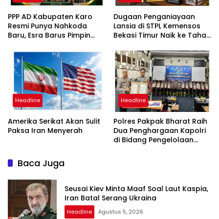
PPP AD Kabupaten Karo
Dugaan Penganiayaan
Resmi Punya Nahkoda
Lansia di STPL Kemensos
Baru, Esra Barus Pimpin
Bekasi Timur Naik ke Tahap
Periode 2026-2031
Penyidikan, Kuasa Hukum
Minta Proses Transparan
dan Bebas Intervensi
Headline
Headline
Amerika Serikat Akan Sulit
Polres Pakpak Bharat Raih
Paksa Iran Menyerah
Dua Penghargaan Kapolri
di Bidang Pengelolaan
Keuangan Negara
Baca Juga
Seusai Kiev Minta Maaf Soal Laut Kaspia,
Iran Batal Serang Ukraina
Headline
Agustus 5, 2026