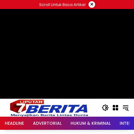
Langsung
×
Scroll Untuk Baca Artikel
ke
konten
HEADLINE
ADVERTORIAL
HUKUM & KRIMINAL
INTER