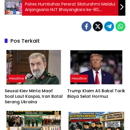
Polres Humbahas Pererat Silaturahmi Melalui
Anjangsana HUT Bhayangkara ke-80,
Kapolres Salurkan Bansos dan Layanan
Kesehatan kepada Warga Sakit Menahun
Pos Terkait
Headline
Headline
Seusai Kiev Minta Maaf
Trump Klaim AS Bakal Tarik
Soal Laut Kaspia, Iran Batal
Biaya Selat Hormuz
Serang Ukraina