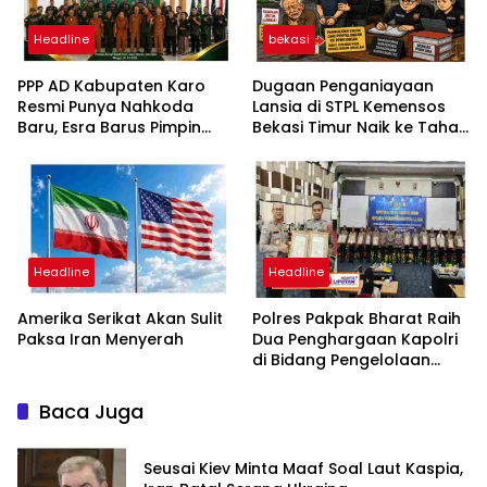
Headline
bekasi
PPP AD Kabupaten Karo
Dugaan Penganiayaan
Resmi Punya Nahkoda
Lansia di STPL Kemensos
Baru, Esra Barus Pimpin
Bekasi Timur Naik ke Tahap
Periode 2026-2031
Penyidikan, Kuasa Hukum
Minta Proses Transparan
dan Bebas Intervensi
Headline
Headline
Amerika Serikat Akan Sulit
Polres Pakpak Bharat Raih
Paksa Iran Menyerah
Dua Penghargaan Kapolri
di Bidang Pengelolaan
Keuangan Negara
Baca Juga
Seusai Kiev Minta Maaf Soal Laut Kaspia,