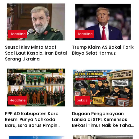
Headline
Headline
Seusai Kiev Minta Maaf
Trump Klaim AS Bakal Tarik
Soal Laut Kaspia, Iran Batal
Biaya Selat Hormuz
Serang Ukraina
Headline
bekasi
PPP AD Kabupaten Karo
Dugaan Penganiayaan
Resmi Punya Nahkoda
Lansia di STPL Kemensos
Baru, Esra Barus Pimpin
Bekasi Timur Naik ke Tahap
Periode 2026-2031
Penyidikan, Kuasa Hukum
Minta Proses Transparan