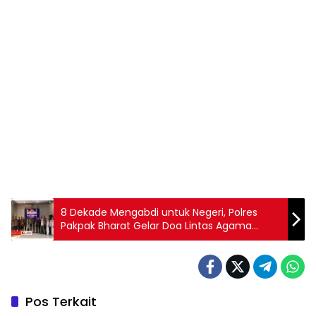
8 Dekade Mengabdi untuk Negeri, Polres
Pakpak Bharat Gelar Doa Lintas Agama
Sambut HUT Bhayangkara ke-80
Pos Terkait