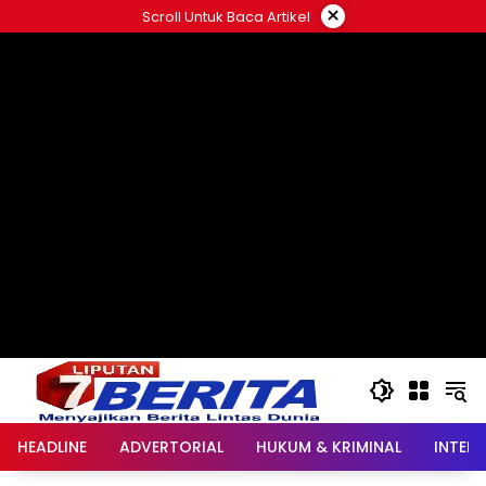
Langsung
×
Scroll Untuk Baca Artikel
ke
konten
HEADLINE
ADVERTORIAL
HUKUM & KRIMINAL
INTER