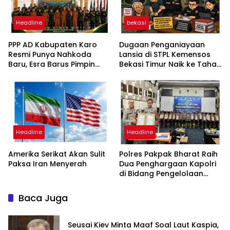
Headline
bekasi
PPP AD Kabupaten Karo
Dugaan Penganiayaan
Resmi Punya Nahkoda
Lansia di STPL Kemensos
Baru, Esra Barus Pimpin
Bekasi Timur Naik ke Tahap
Periode 2026-2031
Penyidikan, Kuasa Hukum
Minta Proses Transparan
dan Bebas Intervensi
Headline
Headline
Amerika Serikat Akan Sulit
Polres Pakpak Bharat Raih
Paksa Iran Menyerah
Dua Penghargaan Kapolri
di Bidang Pengelolaan
Keuangan Negara
Baca Juga
Seusai Kiev Minta Maaf Soal Laut Kaspia,