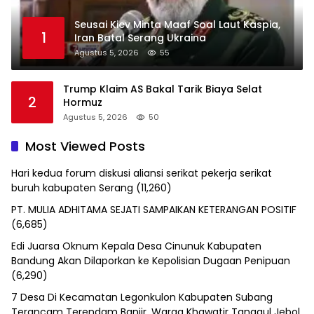
Seusai Kiev Minta Maaf Soal Laut Kaspia,
1
Iran Batal Serang Ukraina
Agustus 5, 2026
55
Trump Klaim AS Bakal Tarik Biaya Selat
2
Hormuz
Agustus 5, 2026
50
Most Viewed Posts
Hari kedua forum diskusi aliansi serikat pekerja serikat
buruh kabupaten Serang
(11,260)
PT. MULIA ADHITAMA SEJATI SAMPAIKAN KETERANGAN POSITIF
(6,685)
Edi Juarsa Oknum Kepala Desa Cinunuk Kabupaten
Bandung Akan Dilaporkan ke Kepolisian Dugaan Penipuan
(6,290)
7 Desa Di Kecamatan Legonkulon Kabupaten Subang
Terancam Terendam Banjir, Warga Khawatir Tanggul Jebol