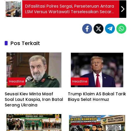
Difasilitasi Polres Sergai, Perseteruan Antara
LSM Versus Wartawati Terselesaikan Secara
Kekeluargaan dan DAMAI
Pos Terkait
Headline
Headline
Seusai Kiev Minta Maaf
Trump Klaim AS Bakal Tarik
Soal Laut Kaspia, Iran Batal
Biaya Selat Hormuz
Serang Ukraina