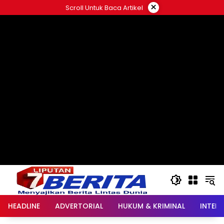
Langsung
×
Scroll Untuk Baca Artikel
ke
konten
HEADLINE
ADVERTORIAL
HUKUM & KRIMINAL
INTER