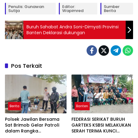
Penulis: Gunawan
Editor:
Sumber
Sutija
Wapimred
Berita
Buruh Sahabat Andra Soni-Dimyati Provinsi
Banten Deklarasi dukungan
Pos Terkait
Berita
Banten
Polsek Jawilan Bersama
FEDERASI SERIKAT BURUH
Sat Brimob Gelar Patroli
GARTEKS KSBSI MELAKUKAN
dalam Rangka
SERAH TERIMA KUNCI
Pemberantasan Aksi
RUMAH LAYAK HUNI DI DESA