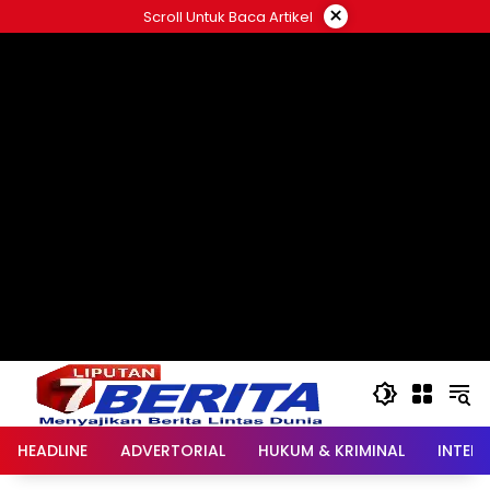
Langsung
×
Scroll Untuk Baca Artikel
ke
konten
HEADLINE
ADVERTORIAL
HUKUM & KRIMINAL
INTER