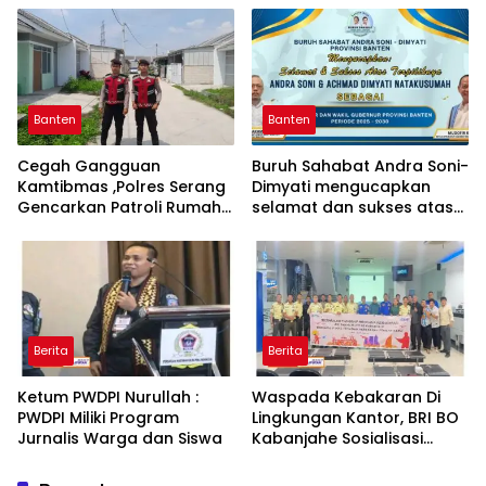
Premanisme
KOPER KECAMATAN
CIKANDE KABUPATEN
SERANG
Banten
Banten
Cegah Gangguan
Buruh Sahabat Andra Soni-
Kamtibmas ,Polres Serang
Dimyati mengucapkan
Gencarkan Patroli Rumah
selamat dan sukses atas
Kosong Ditinggal Mudik
pelatihan Gubernur dan
Wakil Gubernur Provinsi
Banten
Berita
Berita
Ketum PWDPI Nurullah :
Waspada Kebakaran Di
PWDPI Miliki Program
Lingkungan Kantor, BRI BO
Jurnalis Warga dan Siswa
Kabanjahe Sosialisasi
Tanggap Bencana
Kebakaran