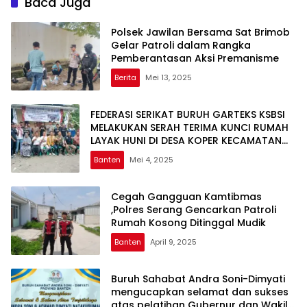
Baca Juga
Polsek Jawilan Bersama Sat Brimob
Gelar Patroli dalam Rangka
Pemberantasan Aksi Premanisme
Berita
Mei 13, 2025
FEDERASI SERIKAT BURUH GARTEKS KSBSI
MELAKUKAN SERAH TERIMA KUNCI RUMAH
LAYAK HUNI DI DESA KOPER KECAMATAN
CIKANDE KABUPATEN SERANG
Banten
Mei 4, 2025
Cegah Gangguan Kamtibmas
,Polres Serang Gencarkan Patroli
Rumah Kosong Ditinggal Mudik
Banten
April 9, 2025
Buruh Sahabat Andra Soni-Dimyati
mengucapkan selamat dan sukses
atas pelatihan Gubernur dan Wakil