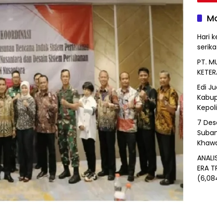
Mo
Hari k
serik
PT. M
KETER
Edi J
Kabup
Kepol
7 Des
Suban
Khawa
ANALI
ERA T
(6,08