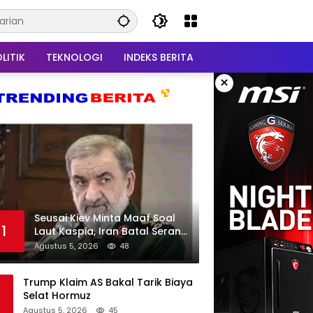
LITIK
TEKNOLOGI
INDEKS BERITA
×
Seusai Kiev Minta Maaf Soal
1
Laut Kaspia, Iran Batal Serang
Ukraina
Agustus 5, 2026
48
Trump Klaim AS Bakal Tarik Biaya
Selat Hormuz
Agustus 5, 2026
45