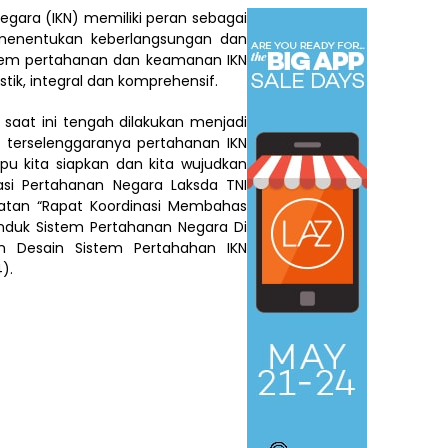
egara (IKN) memiliki peran sebagai
t menentukan keberlangsungan dan
istem pertahanan dan keamanan IKN
stik, integral dan komprehensif.
saat ini tengah dilakukan menjadi
u, terselenggaranya pertahanan IKN
u kita siapkan dan kita wujudkan
nasi Pertahanan Negara Laksda TNI
atan “Rapat Koordinasi Membahas
nduk Sistem Pertahanan Negara Di
n Desain Sistem Pertahahan IKN
).