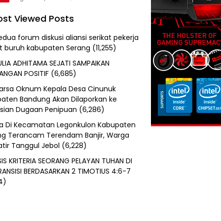
st Viewed Posts
edua forum diskusi aliansi serikat pekerja
at buruh kabupaten Serang
(11,255)
ULIA ADHITAMA SEJATI SAMPAIKAN
ANGAN POSITIF
(6,685)
uarsa Oknum Kepala Desa Cinunuk
aten Bandung Akan Dilaporkan ke
isian Dugaan Penipuan
(6,286)
a Di Kecamatan Legonkulon Kabupaten
g Terancam Terendam Banjir, Warga
tir Tanggul Jebol
(6,228)
SIS KRITERIA SEORANG PELAYAN TUHAN DI
RANSISI BERDASARKAN 2 TIMOTIUS 4:6-7
4)