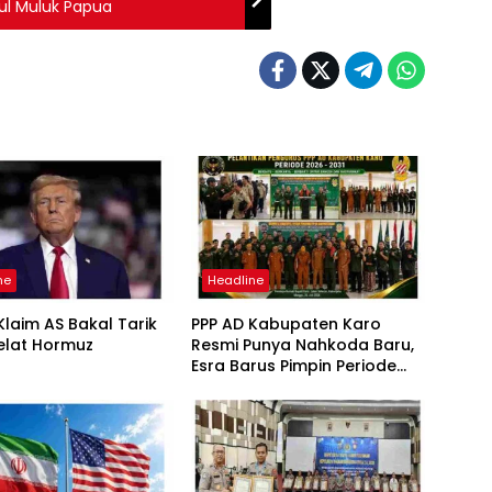
ul Muluk Papua
ne
Headline
laim AS Bakal Tarik
PPP AD Kabupaten Karo
elat Hormuz
Resmi Punya Nahkoda Baru,
Esra Barus Pimpin Periode
2026-2031