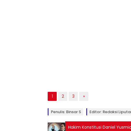
1
2
3
»
Penulis: Binsar S
Editor: Redaksi Liputa
Hakim Konstitusi Daniel Yusmic