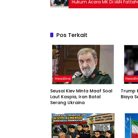
Hukum Acara MK Di IAIN Fattah
Pos Terkait
Headline
Headli
Seusai Kiev Minta Maaf Soal
Trump K
Laut Kaspia, Iran Batal
Biaya S
Serang Ukraina