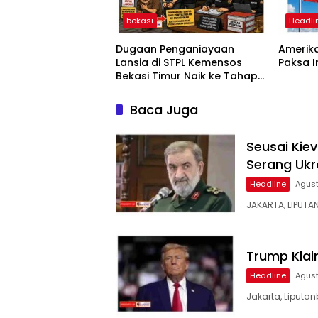
bekasi
Headli
Dugaan Penganiayaan
Amerika
Lansia di STPL Kemensos
Paksa 
Bekasi Timur Naik ke Tahap
Penyidikan, Kuasa Hukum
Minta Proses Transparan
Baca Juga
dan Bebas Intervensi
Seusai Kiev
Serang Ukr
Headline
Agust
JAKARTA, LIPUTA
Trump Klai
Headline
Agust
Jakarta, Liputan