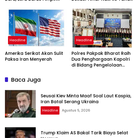
Periode 2026-2031
Penyidikan, Kuasa Hukum
Minta Proses Transparan
dan Bebas Intervensi
Headline
Headline
Amerika Serikat Akan Sulit
Polres Pakpak Bharat Raih
Paksa Iran Menyerah
Dua Penghargaan Kapolri
di Bidang Pengelolaan
Keuangan Negara
Baca Juga
Seusai Kiev Minta Maaf Soal Laut Kaspia,
Iran Batal Serang Ukraina
Headline
Agustus 5, 2026
Trump Klaim AS Bakal Tarik Biaya Selat