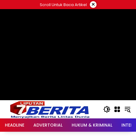
Langsung
×
Scroll Untuk Baca Artikel
ke
konten
HEADLINE
ADVERTORIAL
HUKUM & KRIMINAL
INTER