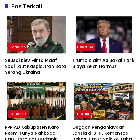
Pos Terkait
Headline
Headline
Seusai Kiev Minta Maaf
Trump Klaim AS Bakal Tarik
Soal Laut Kaspia, Iran Batal
Biaya Selat Hormuz
Serang Ukraina
Headline
bekasi
PPP AD Kabupaten Karo
Dugaan Penganiayaan
Resmi Punya Nahkoda
Lansia di STPL Kemensos
Baru, Esra Barus Pimpin
Bekasi Timur Naik ke Tahap