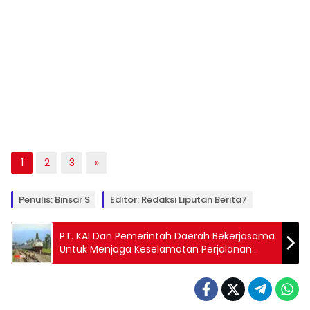
1
2
3
»
Penulis: Binsar S
Editor: Redaksi Liputan Berita7
PT. KAI Dan Pemerintah Daerah Bekerjasama
Untuk Menjaga Keselamatan Perjalanan
Kereta Api Di Musim Hujan, Khususnya
Menjelang Periode Liburan Natal dan Tahun
Baru