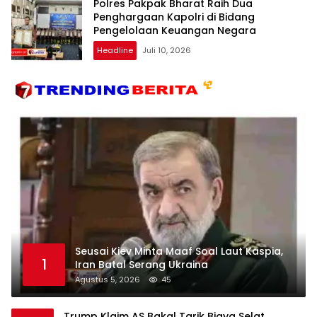
Polres Pakpak Bharat Raih Dua
Penghargaan Kapolri di Bidang
Pengelolaan Keuangan Negara
Headline
Juli 10, 2026
Seusai Kiev Minta Maaf Soal Laut Kaspia,
1
Iran Batal Serang Ukraina
Agustus 5, 2026
45
Trump Klaim AS Bakal Tarik Biaya Selat