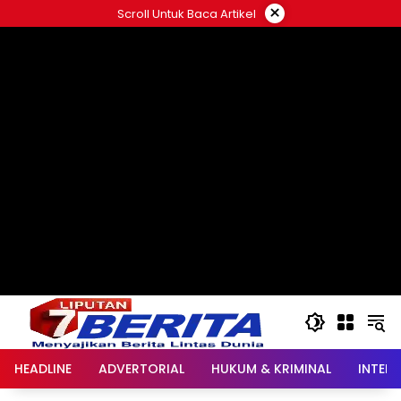
Langsung
×
Scroll Untuk Baca Artikel
ke
konten
HEADLINE
ADVERTORIAL
HUKUM & KRIMINAL
INTER