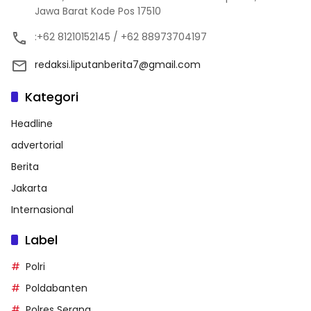
Jawa Barat Kode Pos 17510
:+62 81210152145 / +62 88973704197
redaksi.liputanberita7@gmail.com
Kategori
Headline
advertorial
Berita
Jakarta
Internasional
Label
Polri
Poldabanten
Polres Serang