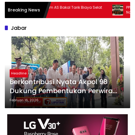
Trump Klaim AS Bakal Tarik Biaya Selat
PPP AD Kab
Breaking News
Hormuz
Nahkoda Bar
2026-2031
Jabar
Headline
Berkontribusi Nyata Akpol 98
Dukung Pembentukan Perwira
Polri yang Presisi
Februari 16, 2026