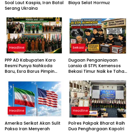
Soal Laut Kaspia, Iran Batal
Biaya Selat Hormuz
Serang Ukraina
Headline
bekasi
PPP AD Kabupaten Karo
Dugaan Penganiayaan
Resmi Punya Nahkoda
Lansia di STPL Kemensos
Baru, Esra Barus Pimpin
Bekasi Timur Naik ke Tahap
Periode 2026-2031
Penyidikan, Kuasa Hukum
Minta Proses Transparan
dan Bebas Intervensi
Headline
Headline
Amerika Serikat Akan Sulit
Polres Pakpak Bharat Raih
Paksa Iran Menyerah
Dua Penghargaan Kapolri