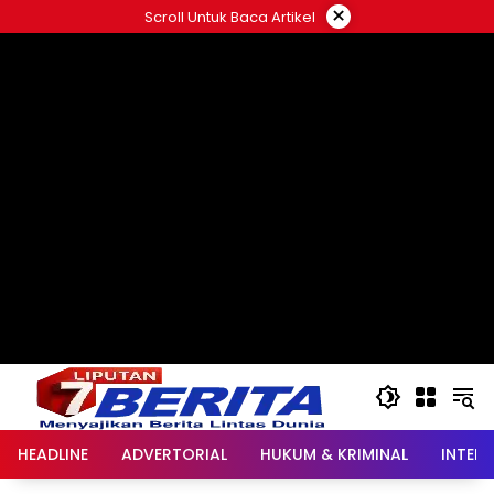
Langsung
×
Scroll Untuk Baca Artikel
ke
konten
HEADLINE
ADVERTORIAL
HUKUM & KRIMINAL
INTER