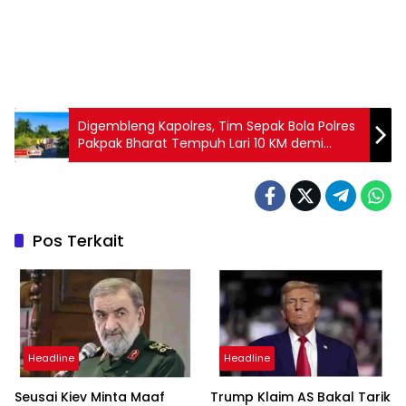
Digembleng Kapolres, Tim Sepak Bola Polres
Pakpak Bharat Tempuh Lari 10 KM demi
Rebut Juara HUT Bhayangkara ke-80
Pos Terkait
Headline
Headline
Seusai Kiev Minta Maaf
Trump Klaim AS Bakal Tarik