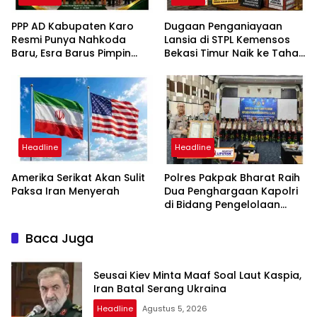
PPP AD Kabupaten Karo
Dugaan Penganiayaan
Resmi Punya Nahkoda
Lansia di STPL Kemensos
Baru, Esra Barus Pimpin
Bekasi Timur Naik ke Tahap
Periode 2026-2031
Penyidikan, Kuasa Hukum
Minta Proses Transparan
dan Bebas Intervensi
Headline
Headline
Amerika Serikat Akan Sulit
Polres Pakpak Bharat Raih
Paksa Iran Menyerah
Dua Penghargaan Kapolri
di Bidang Pengelolaan
Keuangan Negara
Baca Juga
Seusai Kiev Minta Maaf Soal Laut Kaspia,
Iran Batal Serang Ukraina
Headline
Agustus 5, 2026