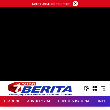
Langsung
×
Scroll Untuk Baca Artikel
ke
konten
HEADLINE
ADVERTORIAL
HUKUM & KRIMINAL
INTER