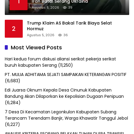
1
Iran Batal Serang Ukraina
Agustus 5, 2026
39
Trump Klaim AS Bakal Tarik Biaya Selat
2
Hormuz
Agustus 5, 2026
36
Most Viewed Posts
Hari kedua forum diskusi aliansi serikat pekerja serikat
buruh kabupaten Serang
(11,250)
PT. MULIA ADHITAMA SEJATI SAMPAIKAN KETERANGAN POSITIF
(6,683)
Edi Juarsa Oknum Kepala Desa Cinunuk Kabupaten
Bandung Akan Dilaporkan ke Kepolisian Dugaan Penipuan
(6,284)
7 Desa Di Kecamatan Legonkulon Kabupaten Subang
Terancam Terendam Banjir, Warga Khawatir Tanggul Jebol
(6,227)
ANALISIS KRITERIA SEORANG PELAYAN TUHAN DI ERA TRANSISI