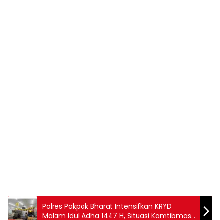
Polres Pakpak Bharat Intensifkan KRYD
Malam Idul Adha 1447 H, Situasi Kamtibmas