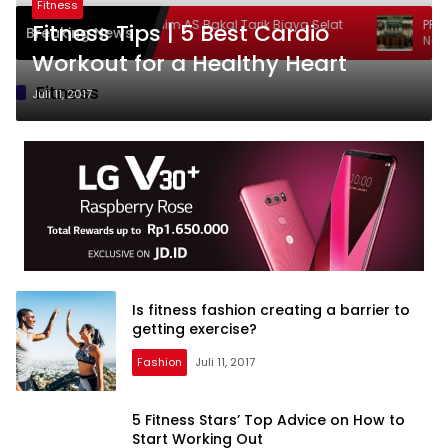
Fitness
Trump Klaim AS Bakal Tarik Biaya Selat
PPP AD Ka
Fitness Tips | 5 Best Cardio
Breaking News
Hormuz
Nahkoda B
Workout for a Healthy Heart
2026-203
Fitness
Juli 11, 2017
Is fitness fashion creating a barrier to
getting exercise?
Fashion
Juli 11, 2017
5 Fitness Stars’ Top Advice on How to
Start Working Out