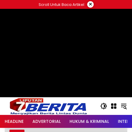
Langsung
×
Scroll Untuk Baca Artikel
ke
konten
HEADLINE
ADVERTORIAL
HUKUM & KRIMINAL
INTER