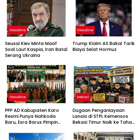
Headline
Headline
Seusai Kiev Minta Maaf
Trump Klaim AS Bakal Tarik
Soal Laut Kaspia, Iran Batal
Biaya Selat Hormuz
Serang Ukraina
Headline
bekasi
PPP AD Kabupaten Karo
Dugaan Penganiayaan
Resmi Punya Nahkoda
Lansia di STPL Kemensos
Baru, Esra Barus Pimpin
Bekasi Timur Naik ke Tahap
Periode 2026-2031
Penyidikan, Kuasa Hukum
Minta Proses Transparan