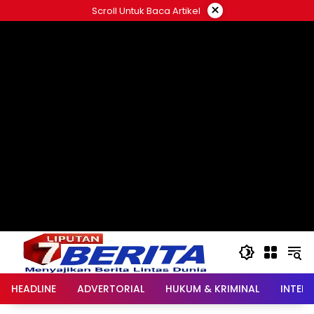
Langsung
×
Scroll Untuk Baca Artikel
ke
konten
HEADLINE
ADVERTORIAL
HUKUM & KRIMINAL
INTER