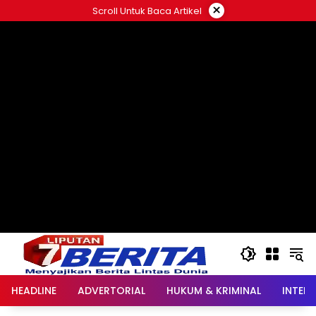
Langsung
×
Scroll Untuk Baca Artikel
ke
konten
HEADLINE
ADVERTORIAL
HUKUM & KRIMINAL
INTER