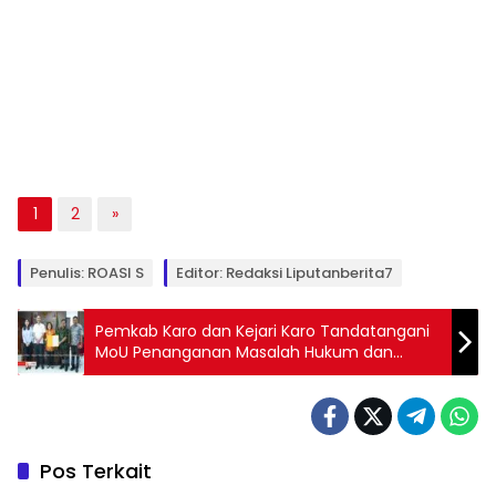
1
2
»
Penulis: ROASI S
Editor: Redaksi Liputanberita7
Pemkab Karo dan Kejari Karo Tandatangani
MoU Penanganan Masalah Hukum dan
Peningkatan Pendapatan Daerah
Pos Terkait