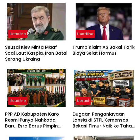
Headline
Headline
Seusai Kiev Minta Maaf
Trump Klaim AS Bakal Tarik
Soal Laut Kaspia, Iran Batal
Biaya Selat Hormuz
Serang Ukraina
Headline
bekasi
PPP AD Kabupaten Karo
Dugaan Penganiayaan
Resmi Punya Nahkoda
Lansia di STPL Kemensos
Baru, Esra Barus Pimpin
Bekasi Timur Naik ke Tahap
Periode 2026-2031
Penyidikan, Kuasa Hukum
Minta Proses Transparan