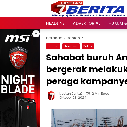
Langsung
ke
konten
HEADLINE
ADVERTORIAL
HUKUM &
×
Beranda
Banten
Banten
Headline
Politik
Sahabat buruh An
bergerak melaku
peraga kampany
Liputan Berita7
2 Min Baca
Oktober 28, 2024