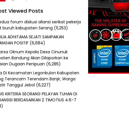
st Viewed Posts
edua forum diskusi aliansi serikat pekerja
at buruh kabupaten Serang
(11,253)
ULIA ADHITAMA SEJATI SAMPAIKAN
ANGAN POSITIF
(6,684)
uarsa Oknum Kepala Desa Cinunuk
aten Bandung Akan Dilaporkan ke
isian Dugaan Penipuan
(6,285)
a Di Kecamatan Legonkulon Kabupaten
g Terancam Terendam Banjir, Warga
tir Tanggul Jebol
(6,227)
SIS KRITERIA SEORANG PELAYAN TUHAN DI
RANSISI BERDASARKAN 2 TIMOTIUS 4:6-7
3)