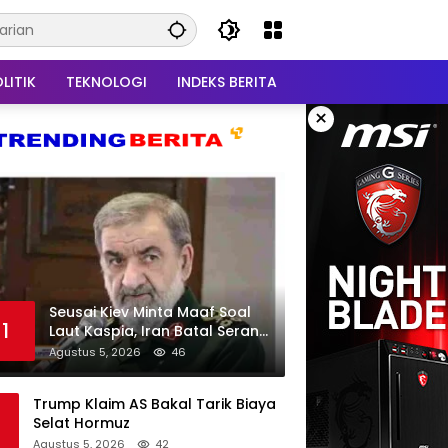
LITIK
TEKNOLOGI
INDEKS BERITA
×
Seusai Kiev Minta Maaf Soal
1
Laut Kaspia, Iran Batal Serang
Ukraina
Agustus 5, 2026
46
Trump Klaim AS Bakal Tarik Biaya
Selat Hormuz
Agustus 5, 2026
42