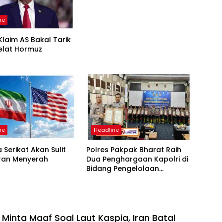
2026-2031
ne
laim AS Bakal Tarik
elat Hormuz
ne
Headline
 Serikat Akan Sulit
Polres Pakpak Bharat Raih
Iran Menyerah
Dua Penghargaan Kapolri di
Bidang Pengelolaan
Keuangan Negara
 Minta Maaf Soal Laut Kaspia, Iran Batal