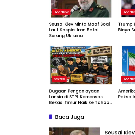
Headline
Headli
Seusai Kiev Minta Maaf Soal
Trump K
Laut Kaspia, Iran Batal
Biaya S
Serang Ukraina
bekasi
Headli
Dugaan Penganiayaan
Amerika
Lansia di STPL Kemensos
Paksa 
Bekasi Timur Naik ke Tahap
Penyidikan, Kuasa Hukum
Minta Proses Transparan
Baca Juga
dan Bebas Intervensi
Seusai Kiev