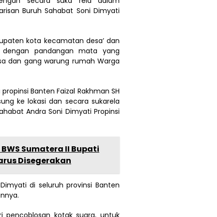
ngan secara suka rela dalam
risan Buruh Sahabat Soni Dimyati
abupaten kota kecamatan desa’ dan
at dengan pandangan mata yang
desa dan gang warung rumah Warga
 propinsi Banten Faizal Rakhman SH
ung ke lokasi dan secara sukarela
habat Andra Soni Dimyati Propinsi
BWS Sumatera II Bupati
arus Disegerakan
imyati di seluruh provinsi Banten
annya.
i pencoblosan kotak suara, untuk