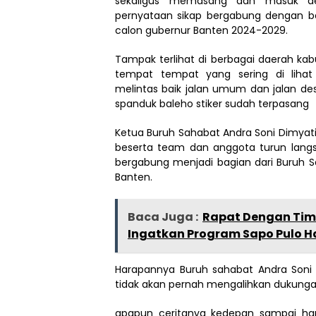
sekaligus memasang dan masuk de
pernyataan sikap bergabung dengan ba
calon gubernur Banten 2024-2029.
Tampak terlihat di berbagai daerah k
tempat tempat yang sering di lih
melintas baik jalan umum dan jalan 
spanduk baleho stiker sudah terpasang
Ketua Buruh Sahabat Andra Soni Dimyati
beserta team dan anggota turun langs
bergabung menjadi bagian dari Buruh Sa
Banten.
Baca Juga :
Rapat Dengan Tim 
Ingatkan Program Sapo Pulo H
Harapannya Buruh sahabat Andra Soni D
tidak akan pernah mengalihkan dukung
apapun ceritanya kedepan sampai har