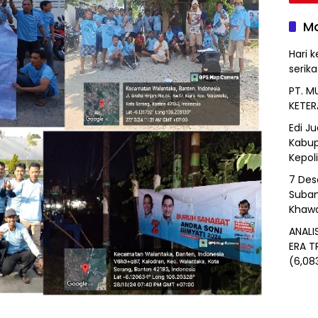
Mo
Hari k
serik
PT. M
KETER
Edi J
Kabup
Kepol
7 Des
Suban
Khawa
ANALI
ERA T
(6,08