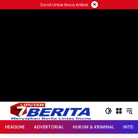
Langsung
×
Scroll Untuk Baca Artikel
ke
konten
HEADLINE
ADVERTORIAL
HUKUM & KRIMINAL
INTER