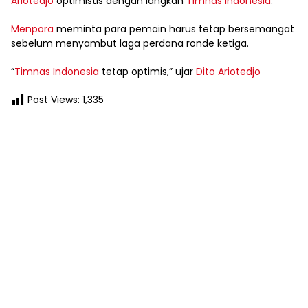
Ariotedjo
optimistis dengan langkah
Timnas Indonesia
.
Menpora
meminta para pemain harus tetap bersemangat
sebelum menyambut laga perdana ronde ketiga.
“
Timnas Indonesia
tetap optimis,” ujar
Dito Ariotedjo
Post Views:
1,335