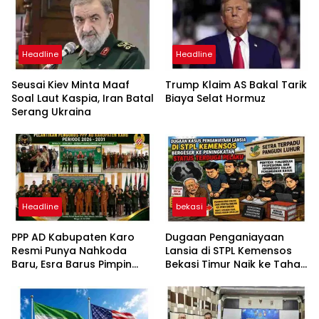
Headline
Headline
Seusai Kiev Minta Maaf
Trump Klaim AS Bakal Tarik
Soal Laut Kaspia, Iran Batal
Biaya Selat Hormuz
Serang Ukraina
Headline
bekasi
PPP AD Kabupaten Karo
Dugaan Penganiayaan
Resmi Punya Nahkoda
Lansia di STPL Kemensos
Baru, Esra Barus Pimpin
Bekasi Timur Naik ke Tahap
Periode 2026-2031
Penyidikan, Kuasa Hukum
Minta Proses Transparan
dan Bebas Intervensi