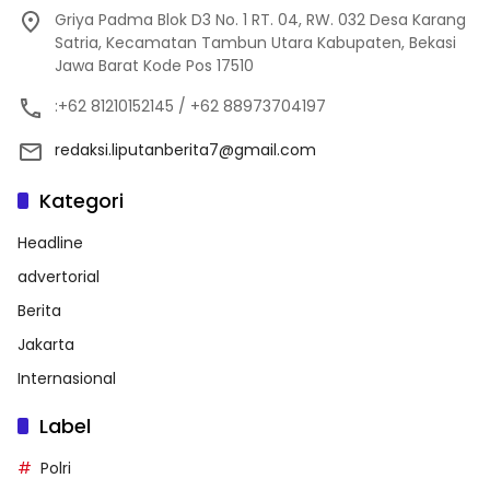
Griya Padma Blok D3 No. 1 RT. 04, RW. 032 Desa Karang
Satria, Kecamatan Tambun Utara Kabupaten, Bekasi
Jawa Barat Kode Pos 17510
:+62 81210152145 / +62 88973704197
redaksi.liputanberita7@gmail.com
Kategori
Headline
advertorial
Berita
Jakarta
Internasional
Label
Polri