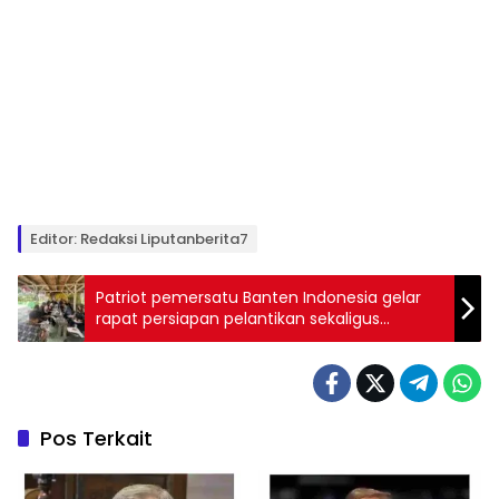
Editor: Redaksi Liputanberita7
Patriot pemersatu Banten Indonesia gelar
rapat persiapan pelantikan sekaligus
ucapkan selamat HUT Bhayangkara ke-78
Pos Terkait