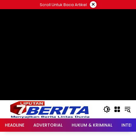
Langsung
×
Scroll Untuk Baca Artikel
ke
konten
HEADLINE
ADVERTORIAL
HUKUM & KRIMINAL
INTER