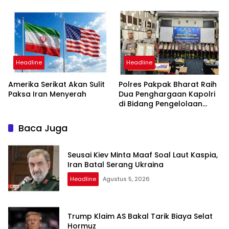
Periode 2026-2031
Penyidikan, Kuasa Hukum
Minta Proses Transparan
dan Bebas Intervensi
Headline
Headline
Amerika Serikat Akan Sulit
Polres Pakpak Bharat Raih
Paksa Iran Menyerah
Dua Penghargaan Kapolri
di Bidang Pengelolaan
Keuangan Negara
Baca Juga
Seusai Kiev Minta Maaf Soal Laut Kaspia,
Iran Batal Serang Ukraina
Headline
Agustus 5, 2026
Trump Klaim AS Bakal Tarik Biaya Selat
Hormuz