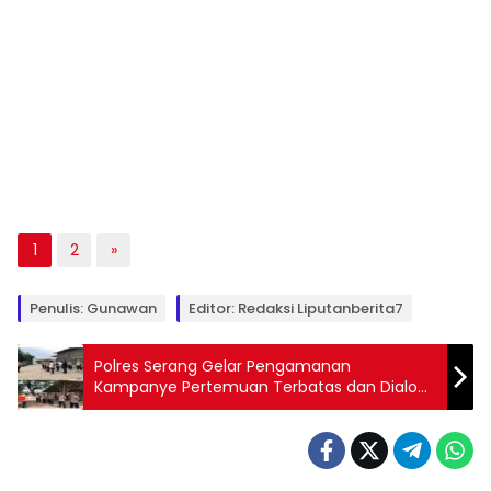
1
2
»
Penulis: Gunawan
Editor: Redaksi Liputanberita7
Polres Serang Gelar Pengamanan
Kampanye Pertemuan Terbatas dan Dialog
Pasangan Calon Bupati Serang