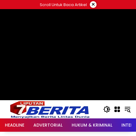
Langsung
×
Scroll Untuk Baca Artikel
ke
konten
HEADLINE
ADVERTORIAL
HUKUM & KRIMINAL
INTER