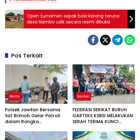
Open turnamen sepak bola karang taruna
desa Nambo udik secara resmi dibuka
Pos Terkait
Berita
Banten
Polsek Jawilan Bersama
FEDERASI SERIKAT BURUH
Sat Brimob Gelar Patroli
GARTEKS KSBSI MELAKUKAN
dalam Rangka
SERAH TERIMA KUNCI
Pemberantasan Aksi
RUMAH LAYAK HUNI DI DESA
Premanisme
KOPER KECAMATAN
CIKANDE KABUPATEN