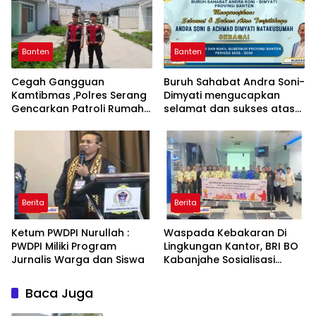
SERANG
Banten
Banten
Cegah Gangguan
Buruh Sahabat Andra Soni-
Kamtibmas ,Polres Serang
Dimyati mengucapkan
Gencarkan Patroli Rumah
selamat dan sukses atas
Kosong Ditinggal Mudik
pelatihan Gubernur dan
Wakil Gubernur Provinsi
Banten
Berita
Berita
Ketum PWDPI Nurullah :
Waspada Kebakaran Di
PWDPI Miliki Program
Lingkungan Kantor, BRI BO
Jurnalis Warga dan Siswa
Kabanjahe Sosialisasi
Tanggap Bencana
Kebakaran
Baca Juga