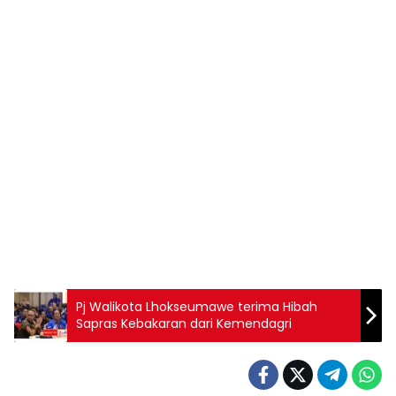
Pj Walikota Lhokseumawe terima Hibah
Sapras Kebakaran dari Kemendagri