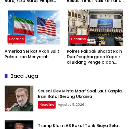
Baru, Esra Barus Pimpin
Bekasi Timur Naik ke Tahap
Periode 2026-2031
Penyidikan, Kuasa Hukum
Minta Proses Transparan
dan Bebas Intervensi
Headline
Headline
Amerika Serikat Akan Sulit
Polres Pakpak Bharat Raih
Paksa Iran Menyerah
Dua Penghargaan Kapolri
di Bidang Pengelolaan
Keuangan Negara
Baca Juga
Seusai Kiev Minta Maaf Soal Laut Kaspia,
Iran Batal Serang Ukraina
Headline
Agustus 5, 2026
Trump Klaim AS Bakal Tarik Biaya Selat