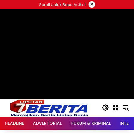
Langsung
×
Scroll Untuk Baca Artikel
ke
konten
HEADLINE
ADVERTORIAL
HUKUM & KRIMINAL
INTER