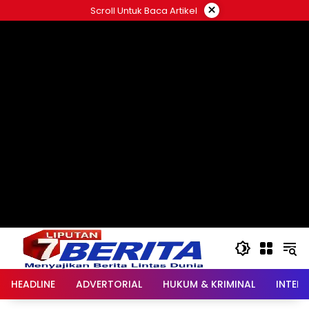
Langsung
×
Scroll Untuk Baca Artikel
ke
konten
HEADLINE
ADVERTORIAL
HUKUM & KRIMINAL
INTER