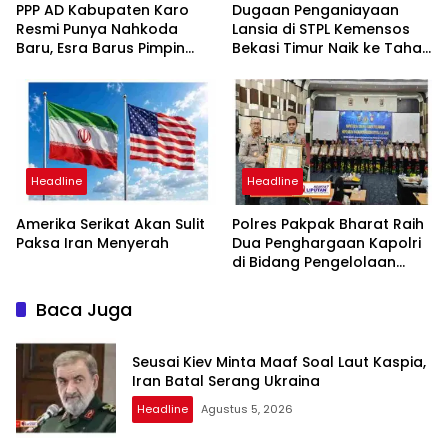
PPP AD Kabupaten Karo
Dugaan Penganiayaan
Resmi Punya Nahkoda
Lansia di STPL Kemensos
Baru, Esra Barus Pimpin
Bekasi Timur Naik ke Tahap
Periode 2026-2031
Penyidikan, Kuasa Hukum
Minta Proses Transparan
dan Bebas Intervensi
Headline
Headline
Amerika Serikat Akan Sulit
Polres Pakpak Bharat Raih
Paksa Iran Menyerah
Dua Penghargaan Kapolri
di Bidang Pengelolaan
Keuangan Negara
Baca Juga
Seusai Kiev Minta Maaf Soal Laut Kaspia,
Iran Batal Serang Ukraina
Headline
Agustus 5, 2026