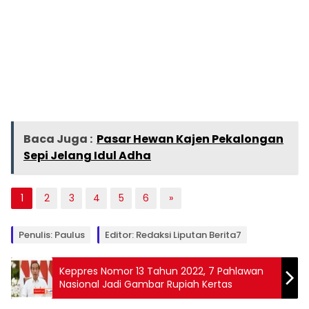
Baca Juga :
Pasar Hewan Kajen Pekalongan
Sepi Jelang Idul Adha
1
2
3
4
5
6
»
Penulis: Paulus
Editor: Redaksi Liputan Berita7
Keppres Nomor 13 Tahun 2022, 7 Pahlawan
Nasional Jadi Gambar Rupiah Kertas