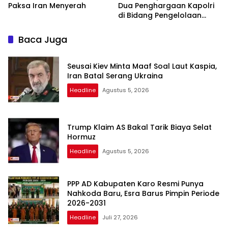
Paksa Iran Menyerah
Dua Penghargaan Kapolri
di Bidang Pengelolaan
Keuangan Negara
Baca Juga
Seusai Kiev Minta Maaf Soal Laut Kaspia,
Iran Batal Serang Ukraina
Headline
Agustus 5, 2026
Trump Klaim AS Bakal Tarik Biaya Selat
Hormuz
Headline
Agustus 5, 2026
PPP AD Kabupaten Karo Resmi Punya
Nahkoda Baru, Esra Barus Pimpin Periode
2026-2031
Headline
Juli 27, 2026