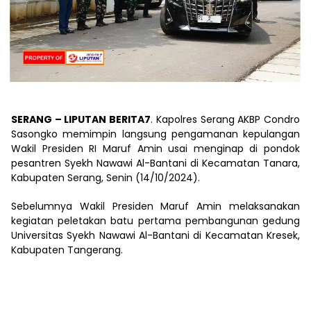
SERANG – LIPUTAN BERITA7
. Kapolres Serang AKBP Condro
Sasongko memimpin langsung pengamanan kepulangan
Wakil Presiden RI Maruf Amin usai menginap di pondok
pesantren Syekh Nawawi Al-Bantani di Kecamatan Tanara,
Kabupaten Serang, Senin (14/10/2024).
Sebelumnya Wakil Presiden Maruf Amin melaksanakan
kegiatan peletakan batu pertama pembangunan gedung
Universitas Syekh Nawawi Al-Bantani di Kecamatan Kresek,
Kabupaten Tangerang.