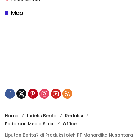
Map
Home
Indeks Berita
Redaksi
Pedoman Media Siber
Office
Liputan Berita7 di Produksi oleh PT Mahardika Nusantara