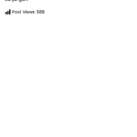
Post Views:
588