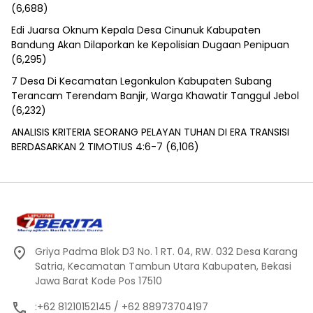
(6,688)
Edi Juarsa Oknum Kepala Desa Cinunuk Kabupaten
Bandung Akan Dilaporkan ke Kepolisian Dugaan Penipuan
(6,295)
7 Desa Di Kecamatan Legonkulon Kabupaten Subang
Terancam Terendam Banjir, Warga Khawatir Tanggul Jebol
(6,232)
ANALISIS KRITERIA SEORANG PELAYAN TUHAN DI ERA TRANSISI
BERDASARKAN 2 TIMOTIUS 4:6-7
(6,106)
Griya Padma Blok D3 No. 1 RT. 04, RW. 032 Desa Karang
Satria, Kecamatan Tambun Utara Kabupaten, Bekasi
Jawa Barat Kode Pos 17510
:+62 81210152145 / +62 88973704197