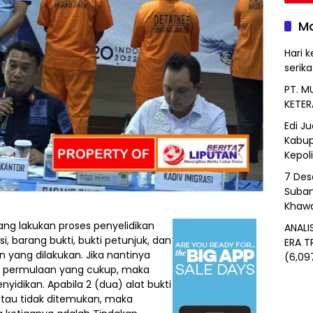
Mo
Hari k
serik
PT. M
KETER
Edi J
Kabup
Kepol
7 Des
Suban
Khawa
ang lakukan proses penyelidikan
ANALI
 barang bukti, bukti petunjuk, dan
ERA T
n yang dilakukan. Jika nantinya
(6,09
ti permulaan yang cukup, maka
nyidikan. Apabila 2 (dua) alat bukti
atau tidak ditemukan, maka