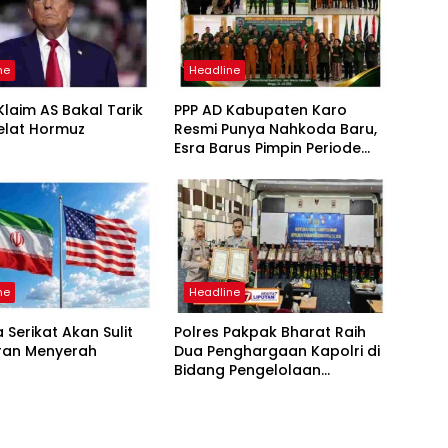
ne
Headline
laim AS Bakal Tarik
PPP AD Kabupaten Karo
elat Hormuz
Resmi Punya Nahkoda Baru,
Esra Barus Pimpin Periode
2026-2031
ne
Headline
 Serikat Akan Sulit
Polres Pakpak Bharat Raih
Iran Menyerah
Dua Penghargaan Kapolri di
Bidang Pengelolaan
Keuangan Negara