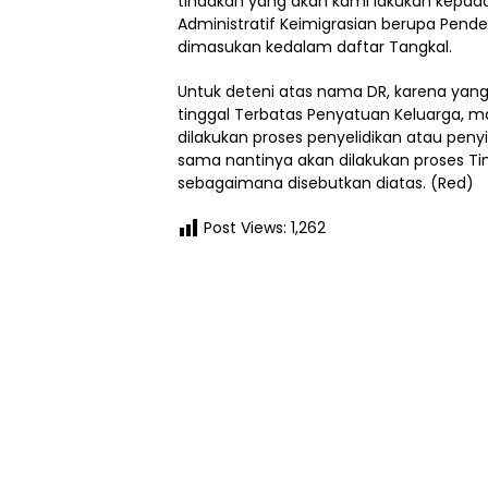
tindakan yang akan kami lakukan kepad
Administratif Keimigrasian berupa Pen
dimasukan kedalam daftar Tangkal.
Untuk deteni atas nama DR, karena yan
tinggal Terbatas Penyatuan Keluarga, m
dilakukan proses penyelidikan atau pen
sama nantinya akan dilakukan proses Tin
sebagaimana disebutkan diatas. (Red)
Post Views:
1,262