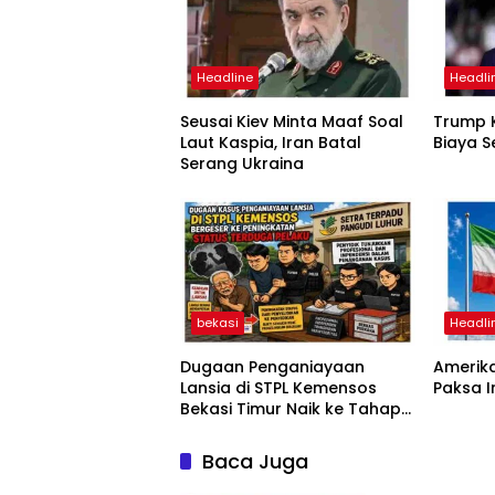
Headline
Headli
Seusai Kiev Minta Maaf Soal
Trump K
Laut Kaspia, Iran Batal
Biaya S
Serang Ukraina
bekasi
Headli
Dugaan Penganiayaan
Amerika
Lansia di STPL Kemensos
Paksa 
Bekasi Timur Naik ke Tahap
Penyidikan, Kuasa Hukum
Minta Proses Transparan
Baca Juga
dan Bebas Intervensi