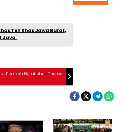
has Teh Khas Jawa Barat,
t Java`
-turut Pemkab Humbahas Terima