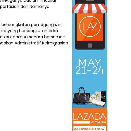
a ketiganya adalah Tindakan
deportasian dan Namanya
g bersangkutan pemegang izin
aka yang bersangkutan tidak
yidikan, namun secara bersama-
dakan Administratif Keimigrasian