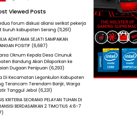
st Viewed Posts
edua forum diskusi aliansi serikat pekerja
at buruh kabupaten Serang
(11,261)
ULIA ADHITAMA SEJATI SAMPAIKAN
ANGAN POSITIF
(6,687)
uarsa Oknum Kepala Desa Cinunuk
aten Bandung Akan Dilaporkan ke
isian Dugaan Penipuan
(6,293)
a Di Kecamatan Legonkulon Kabupaten
g Terancam Terendam Banjir, Warga
tir Tanggul Jebol
(6,231)
SIS KRITERIA SEORANG PELAYAN TUHAN DI
RANSISI BERDASARKAN 2 TIMOTIUS 4:6-7
7)