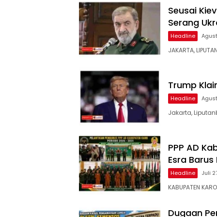
Seusai Kiev
Serang Ukr
Headline
Agust
JAKARTA, LIPUTA
Trump Klai
Headline
Agust
Jakarta, Liputan
PPP AD Kab
Esra Barus
Headline
Juli 
KABUPATEN KARO –
Dugaan Pen