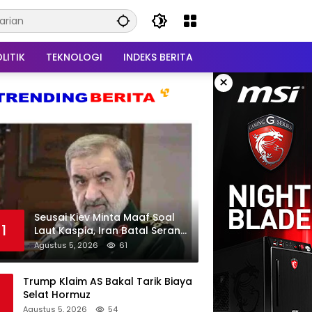
LITIK
TEKNOLOGI
INDEKS BERITA
×
Seusai Kiev Minta Maaf Soal
1
Laut Kaspia, Iran Batal Serang
Ukraina
Agustus 5, 2026
61
Trump Klaim AS Bakal Tarik Biaya
Selat Hormuz
Agustus 5, 2026
54