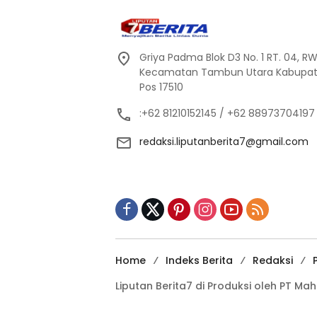
Griya Padma Blok D3 No. 1 RT. 04, RW
Kecamatan Tambun Utara Kabupate
Pos 17510
:+62 81210152145 / +62 88973704197
redaksi.liputanberita7@gmail.com
Home
Indeks Berita
Redaksi
Liputan Berita7 di Produksi oleh PT M