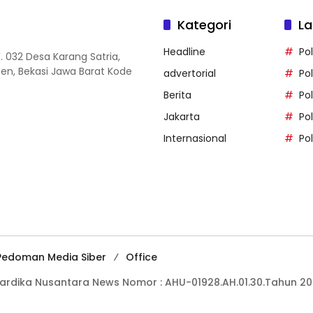
Kategori
La
Headline
Pol
. 032 Desa Karang Satria,
n, Bekasi Jawa Barat Kode
advertorial
Po
Berita
Po
Jakarta
Po
Internasional
Po
Pedoman Media Siber
Office
ahardika Nusantara News Nomor : AHU-01928.AH.01.30.Tahun 2