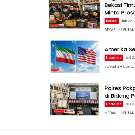
Bekasi Tim
Minta Pros
Bekasi
Juli 22,
BEKASI – LIPUT
Amerika Se
Headline
Juli 
Jakarta – Liputa
Polres Pak
di Bidang 
Headline
Juli 1
MEDAN – LIPUTAN