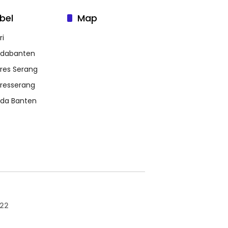
bel
Map
ri
ldabanten
lres Serang
lresserang
lda Banten
022