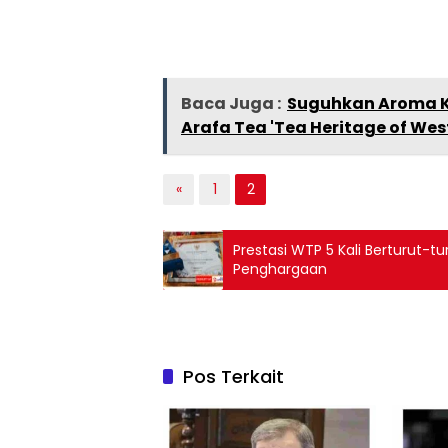
Baca Juga :
Suguhkan Aroma K
Arafa Tea 'Tea Heritage of Wes
«
1
2
Prestasi WTP 5 Kali Berturut
Penghargaan
Pos Terkait