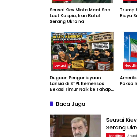
Seusai Kiev Minta Maaf Soal
Trump K
Laut Kaspia, Iran Batal
Biaya S
Serang Ukraina
bekasi
Headli
Dugaan Penganiayaan
Amerika
Lansia di STPL Kemensos
Paksa 
Bekasi Timur Naik ke Tahap
Penyidikan, Kuasa Hukum
Minta Proses Transparan
Baca Juga
dan Bebas Intervensi
Seusai Kiev
Serang Ukr
Headline
Agust