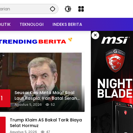
LITIK
TEKNOLOGI
INDEKS BERITA
×
Seusai Kiev Minta Maaf Soal
1
Laut Kaspia, Iran Batal Serang
Ukraina
Agustus 5, 2026
52
Trump Klaim AS Bakal Tarik Biaya
Selat Hormuz
Agustus 5, 2026
47