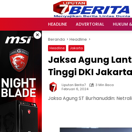
Langsung
ke
konten
HEADLINE
ADVERTORIAL
HUKUM &
×
Beranda
Headline
Headline
Jakarta
Jaksa Agung Lant
Tinggi DKI Jakarta
Liputan Berita7
3 Min Baca
Februari 6, 2024
Jaksa Agung ST Burhanuddin: Netral