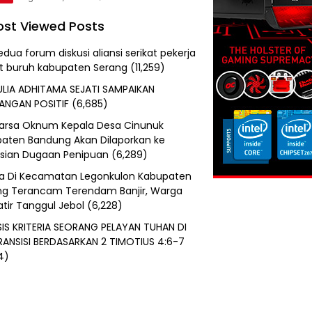
st Viewed Posts
edua forum diskusi aliansi serikat pekerja
at buruh kabupaten Serang
(11,259)
ULIA ADHITAMA SEJATI SAMPAIKAN
ANGAN POSITIF
(6,685)
uarsa Oknum Kepala Desa Cinunuk
aten Bandung Akan Dilaporkan ke
isian Dugaan Penipuan
(6,289)
a Di Kecamatan Legonkulon Kabupaten
g Terancam Terendam Banjir, Warga
tir Tanggul Jebol
(6,228)
SIS KRITERIA SEORANG PELAYAN TUHAN DI
RANSISI BERDASARKAN 2 TIMOTIUS 4:6-7
4)