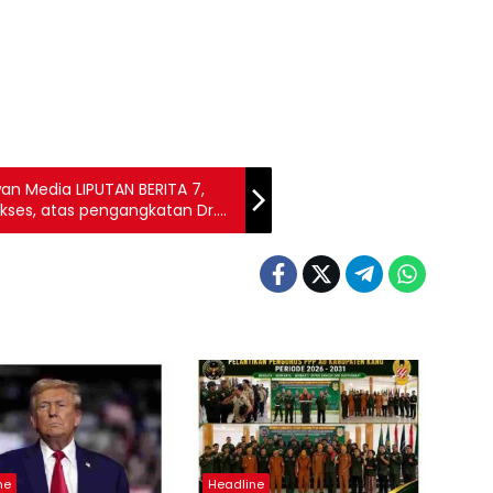
n Media LIPUTAN BERITA 7,
ses, atas pengangkatan Dr.
gai Kepala Kejaksaan Tinggi
ne
Headline