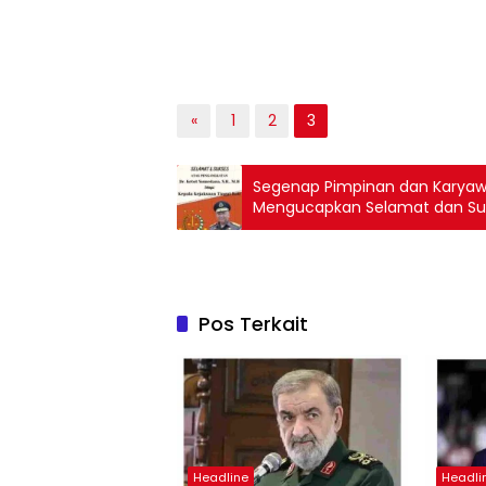
«
1
2
3
Segenap Pimpinan dan Karyawa
Mengucapkan Selamat dan Suk
Ketut Sumedana, S.H, M.H seba
Bali
Pos Terkait
Headline
Headli