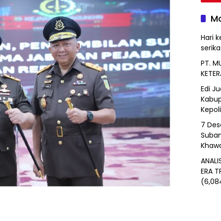
Mo
Hari k
serik
PT. M
KETER
Edi J
Kabup
Kepol
7 Des
Suban
Khawa
ANALI
ERA T
(6,08