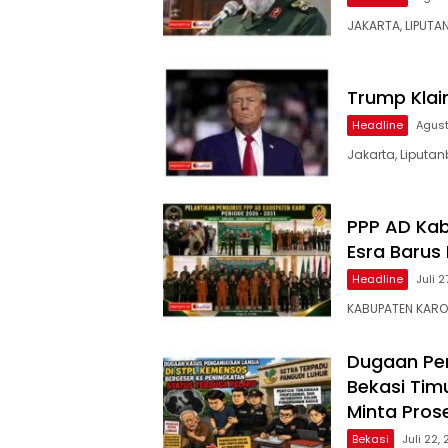
JAKARTA, LIPUTA
Trump Klai
Headline
Agust
Jakarta, Liputan
PPP AD Kab
Esra Barus
Headline
Juli 
KABUPATEN KARO –
Dugaan Pen
Bekasi Tim
Minta Pros
Bekasi
Juli 22,