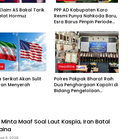
laim AS Bakal Tarik
PPP AD Kabupaten Karo
elat Hormuz
Resmi Punya Nahkoda Baru,
Esra Barus Pimpin Periode
2026-2031
ne
Headline
 Serikat Akan Sulit
Polres Pakpak Bharat Raih
Iran Menyerah
Dua Penghargaan Kapolri di
Bidang Pengelolaan
Keuangan Negara
 Minta Maaf Soal Laut Kaspia, Iran Batal
aina
us 5, 2026