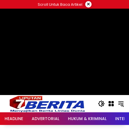
Langsung
×
Scroll Untuk Baca Artikel
ke
konten
HEADLINE
ADVERTORIAL
HUKUM & KRIMINAL
INTER