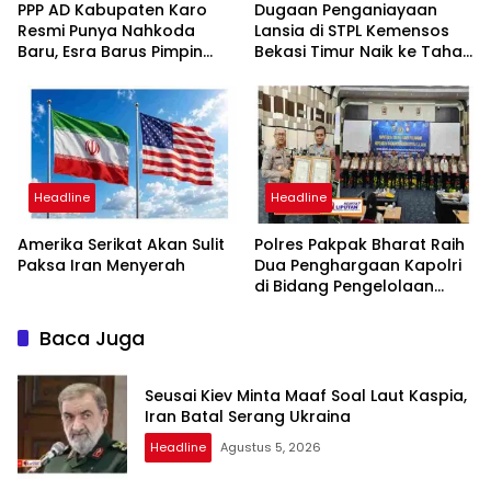
PPP AD Kabupaten Karo
Dugaan Penganiayaan
Resmi Punya Nahkoda
Lansia di STPL Kemensos
Baru, Esra Barus Pimpin
Bekasi Timur Naik ke Tahap
Periode 2026-2031
Penyidikan, Kuasa Hukum
Minta Proses Transparan
dan Bebas Intervensi
Headline
Headline
Amerika Serikat Akan Sulit
Polres Pakpak Bharat Raih
Paksa Iran Menyerah
Dua Penghargaan Kapolri
di Bidang Pengelolaan
Keuangan Negara
Baca Juga
Seusai Kiev Minta Maaf Soal Laut Kaspia,
Iran Batal Serang Ukraina
Headline
Agustus 5, 2026