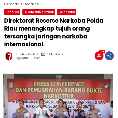
Beranda
Headline
Headline
Hukum dan Kriminal
Pekan Baru
Direktorat Reserse Narkoba Polda
Riau menangkap tujuh orang
tersangka jaringan narkoba
internasional.
503
Liputan Berita7
3 Min Baca
Agustus 10, 2023