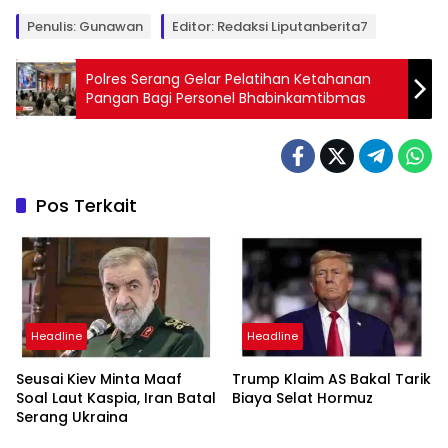
Penulis: Gunawan
Editor: Redaksi Liputanberita7
Polres Serang Gelar Pelatihan Ketahanan
Pangan Bagi Personel Bhabinkamtibmas
Pos Terkait
Headline
Headline
Seusai Kiev Minta Maaf
Trump Klaim AS Bakal Tarik
Soal Laut Kaspia, Iran Batal
Biaya Selat Hormuz
Serang Ukraina