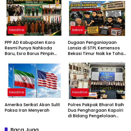
Headline
bekasi
PPP AD Kabupaten Karo
Dugaan Penganiayaan
Resmi Punya Nahkoda
Lansia di STPL Kemensos
Baru, Esra Barus Pimpin
Bekasi Timur Naik ke Tahap
Periode 2026-2031
Penyidikan, Kuasa Hukum
Minta Proses Transparan
dan Bebas Intervensi
Headline
Headline
Amerika Serikat Akan Sulit
Polres Pakpak Bharat Raih
Paksa Iran Menyerah
Dua Penghargaan Kapolri
di Bidang Pengelolaan
Keuangan Negara
Baca Juga