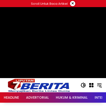
Langsung
×
Scroll Untuk Baca Artikel
ke
konten
HEADLINE
ADVERTORIAL
HUKUM & KRIMINAL
INTER