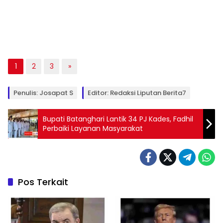
1
2
3
»
Penulis: Josapat S
Editor: Redaksi Liputan Berita7
Bupati Batanghari Lantik 34 PJ Kades, Fadhil
Perbaiki Layanan Masyarakat
Pos Terkait