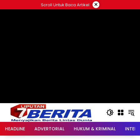
Langsung
×
Scroll Untuk Baca Artikel
ke
konten
HEADLINE
ADVERTORIAL
HUKUM & KRIMINAL
INTER