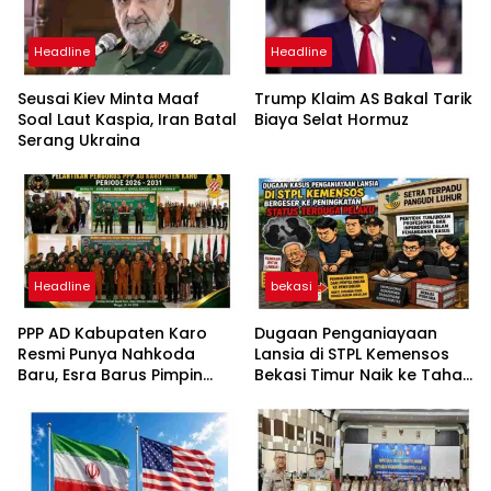
Headline
Headline
Seusai Kiev Minta Maaf
Trump Klaim AS Bakal Tarik
Soal Laut Kaspia, Iran Batal
Biaya Selat Hormuz
Serang Ukraina
Headline
bekasi
PPP AD Kabupaten Karo
Dugaan Penganiayaan
Resmi Punya Nahkoda
Lansia di STPL Kemensos
Baru, Esra Barus Pimpin
Bekasi Timur Naik ke Tahap
Periode 2026-2031
Penyidikan, Kuasa Hukum
Minta Proses Transparan
dan Bebas Intervensi