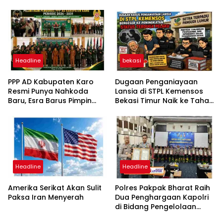
Headline
bekasi
PPP AD Kabupaten Karo
Dugaan Penganiayaan
Resmi Punya Nahkoda
Lansia di STPL Kemensos
Baru, Esra Barus Pimpin
Bekasi Timur Naik ke Tahap
Periode 2026-2031
Penyidikan, Kuasa Hukum
Minta Proses Transparan
dan Bebas Intervensi
Headline
Headline
Amerika Serikat Akan Sulit
Polres Pakpak Bharat Raih
Paksa Iran Menyerah
Dua Penghargaan Kapolri
di Bidang Pengelolaan
Keuangan Negara