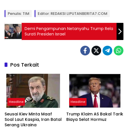
Penulis: TIM
Editor: REDAKSI LIPUTANBERITA7.COM
Demi Pengampunan Netanyahu Trump Rela
Surati Presiden Israel
Pos Terkait
Headline
Headline
Seusai Kiev Minta Maaf
Trump Klaim AS Bakal Tarik
Soal Laut Kaspia, Iran Batal
Biaya Selat Hormuz
Serang Ukraina