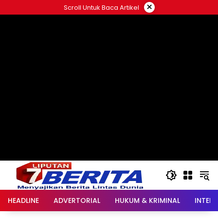
Langsung
×
Scroll Untuk Baca Artikel
ke
konten
HEADLINE
ADVERTORIAL
HUKUM & KRIMINAL
INTER