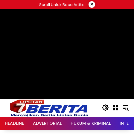
Langsung
×
Scroll Untuk Baca Artikel
ke
konten
HEADLINE
ADVERTORIAL
HUKUM & KRIMINAL
INTER