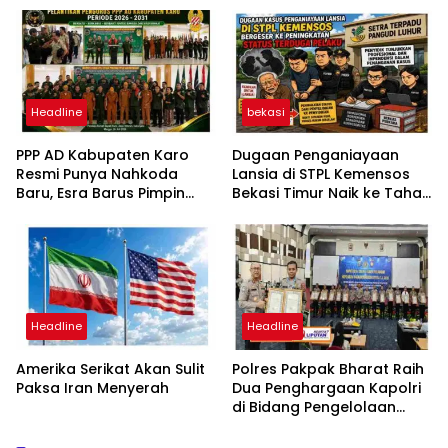
Headline
bekasi
PPP AD Kabupaten Karo
Dugaan Penganiayaan
Resmi Punya Nahkoda
Lansia di STPL Kemensos
Baru, Esra Barus Pimpin
Bekasi Timur Naik ke Tahap
Periode 2026-2031
Penyidikan, Kuasa Hukum
Minta Proses Transparan
dan Bebas Intervensi
Headline
Headline
Amerika Serikat Akan Sulit
Polres Pakpak Bharat Raih
Paksa Iran Menyerah
Dua Penghargaan Kapolri
di Bidang Pengelolaan
Keuangan Negara