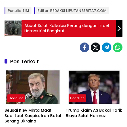
Penulis: TIM
Editor: REDAKSI LIPUTANBERITA7.COM
Akibat Salah Kalkulasi Perang dengan Israel
Hamas Kini Bangkrut
Pos Terkait
Headline
Headline
Seusai Kiev Minta Maaf
Trump Klaim AS Bakal Tarik
Soal Laut Kaspia, Iran Batal
Biaya Selat Hormuz
Serang Ukraina